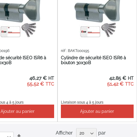
000196
réf : BAKT000195
de sécurité ISEO ISR6 à
Cylindre de sécurité ISEO ISR6 à
0x30B
bouton 30x30B
46,27 €
42,85 €
55,52 €
51,42 €
ous 4 à 5 jours
Livraison sous 4 à 5 jours
Ajouter au panier
Ajouter au panier
Afficher
par
Par