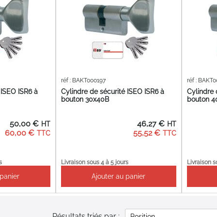
réf : BAKT000197
réf : BAKT
 ISEO ISR6 à
Cylindre de sécurité ISEO ISR6 à
Cylindre 
bouton 30x40B
bouton 4
50,00 €
46,27 €
60,00 €
55,52 €
s
Livraison sous 4 à 5 jours
Livraison s
 panier
Ajouter au panier
Résultats triés par :