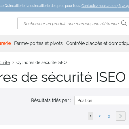
ce Quincaillerie, la quincaillerie des pros pour tous.
Contactez nous au 01 46 72 90
R
Rechercher
rerie
Ferme-portes et pivots
Contrôle d'accès et domotiq
curité
Cylindres de sécurité ISEO
res de sécurité ISEO
Résultats triés par :
Page
Vous lisez actuellement 
Page
Page
Pag
Sui
1
-
2
-
3