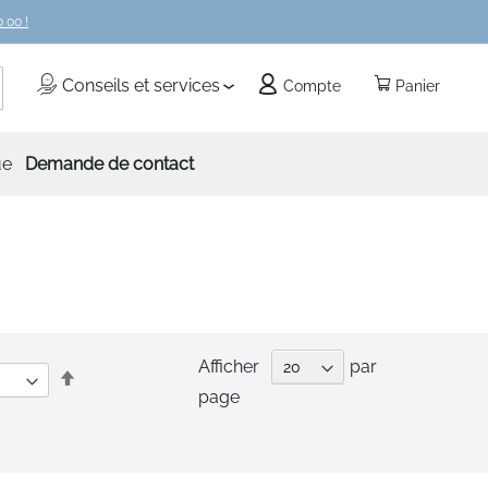
 00 !
echercher
Conseils et services
Compte
Panier
ue
Demande de contact
Afficher
par
Par
page
ordre
décroissant
la page
e
vant