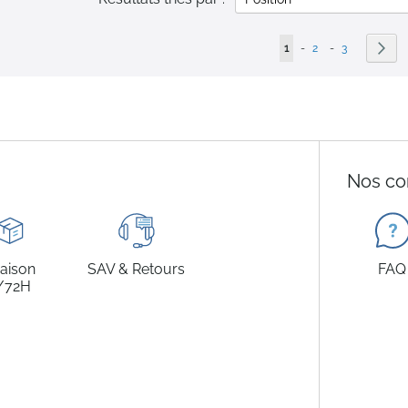
Page
Vous lisez actuellement 
Page
Page
Pag
Sui
1
-
2
-
3
Nos co
raison
SAV & Retours
FAQ
/72H