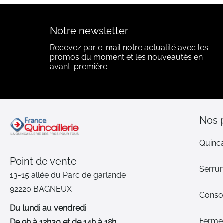
Notre newsletter
Recevez par e-mail notre actualité avec les
promos du moment et les nouveautés en
avant-première
Nos 
Quinca
Point de vente
Serrur
13-15 allée du Parc de garlande
92220 BAGNEUX
Cons
Du lundi au vendredi
Ferme-
De 9h à 12h30 et de 14h à 18h