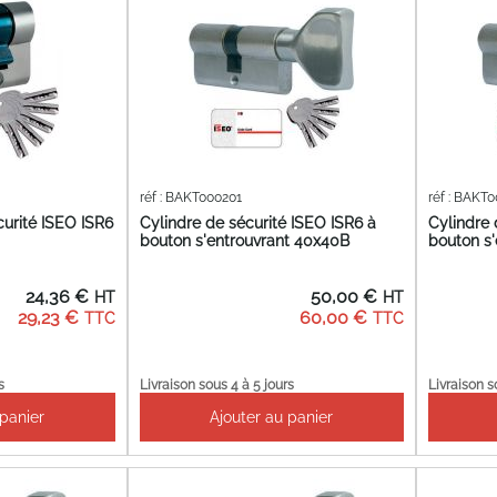
réf : BAKT000201
réf : BAKT
curité ISEO ISR6
Cylindre de sécurité ISEO ISR6 à
Cylindre 
bouton s'entrouvrant 40x40B
bouton s
24,36 €
50,00 €
29,23 €
60,00 €
s
Livraison sous 4 à 5 jours
Livraison s
 panier
Ajouter au panier