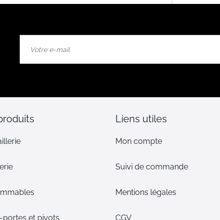
Inscription
à
notre
lettre
d’information
:
produits
Liens utiles
illerie
Mon compte
erie
Suivi de commande
ommables
Mentions légales
portes et pivots
CGV