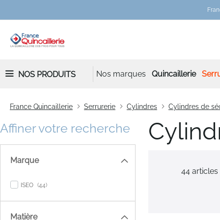
Fran
Nos marques
Quincaillerie
Serru
NOS PRODUITS
France Quincaillerie
Serrurerie
Cylindres
Cylindres de sé
Cylind
Affiner votre recherche
Marque
44
articles
items
ISEO
44
Matière