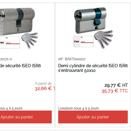
000171-0
réf : BAKT000207
de sécurité ISEO ISR6
Demi cylindre de sécurité ISEO ISR6
s'entrouvrant 50x10
À partir de
29,77 €
32,66 €
35,73 €
ous 4 à 5 jours
Livraison sous 4 à 5 jours
Ajouter au panier
Ajouter au panier