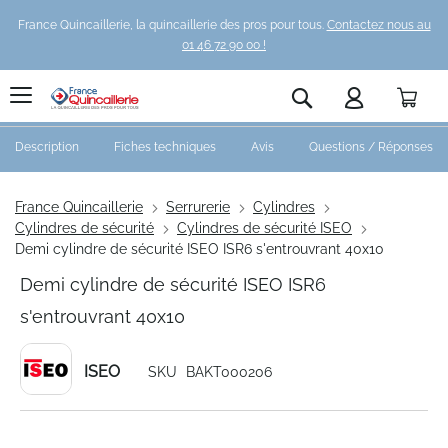
France Quincaillerie, la quincaillerie des pros pour tous.
Contactez nous au
01 46 72 90 00 !
Pani
Rechercher
Description
Fiches techniques
Avis
Questions / Réponses
France Quincaillerie
Serrurerie
Cylindres
Cylindres de sécurité
Cylindres de sécurité ISEO
Demi cylindre de sécurité ISEO ISR6 s'entrouvrant 40x10
Demi cylindre de sécurité ISEO ISR6
s'entrouvrant 40x10
ISEO
SKU
BAKT000206
Skip
to