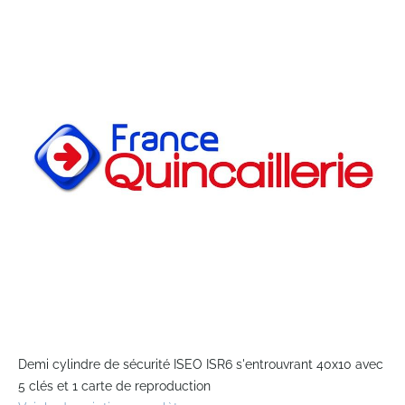
the
end
of
the
images
gallery
Skip
to
Demi cylindre de sécurité ISEO ISR6 s'entrouvrant 40x10 avec
the
5 clés et 1 carte de reproduction
beginning