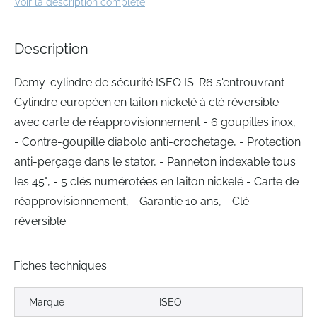
Voir la description complète
of
the
images
Description
gallery
Demy-cylindre de sécurité ISEO IS-R6 s'entrouvrant -
Cylindre européen en laiton nickelé à clé réversible
avec carte de réapprovisionnement - 6 goupilles inox,
- Contre-goupille diabolo anti-crochetage, - Protection
anti-perçage dans le stator, - Panneton indexable tous
les 45°, - 5 clés numérotées en laiton nickelé - Carte de
réapprovisionnement, - Garantie 10 ans, - Clé
réversible
Fiches techniques
Marque
ISEO