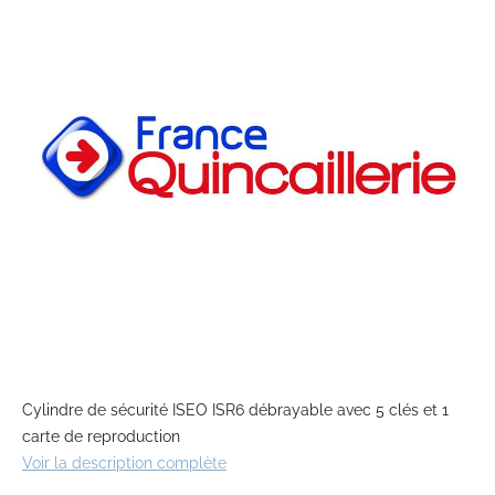
end
of
the
images
gallery
Skip
to
Cylindre de sécurité ISEO ISR6 débrayable avec 5 clés et 1
the
carte de reproduction
beginning
Voir la description complète
of