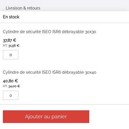
Livraison & retours
En stock
Plan du site
Articles
du
Cylindre de sécurité ISEO ISR6 débrayable 30x30
Moyens de paiement
produit
37,87 €
groupé
31,56 €
Google Reviews
3.2
Cylindre de sécurité ISEO ISR6 débrayable 30x40
Sur la base de 40
40,80 €
avis
34,00 €
Ajouter au panier