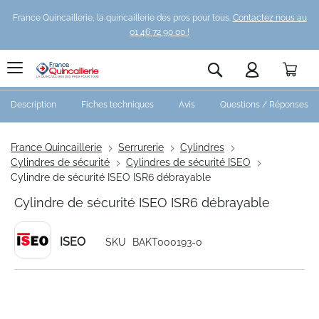
France Quincaillerie, la quincaillerie des pros pour tous.
Contactez nous au
01 46 72 90 00 !
Pani
Rechercher
Description
Fiches techniques
Avis
Questions / Réponses
France Quincaillerie
Serrurerie
Cylindres
Cylindres de sécurité
Cylindres de sécurité ISEO
Cylindre de sécurité ISEO ISR6 débrayable
Cylindre de sécurité ISEO ISR6 débrayable
ISEO
SKU
BAKT000193-0
Skip
to
the