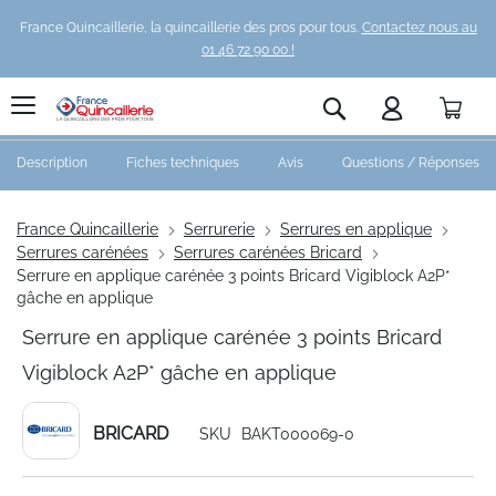
France Quincaillerie, la quincaillerie des pros pour tous.
Contactez nous au
01 46 72 90 00 !
Pani
Rechercher
Description
Fiches techniques
Avis
Questions / Réponses
France Quincaillerie
Serrurerie
Serrures en applique
Serrures carénées
Serrures carénées Bricard
Serrure en applique carénée 3 points Bricard Vigiblock A2P*
gâche en applique
Serrure en applique carénée 3 points Bricard
Vigiblock A2P* gâche en applique
BRICARD
SKU
BAKT000069-0
Skip