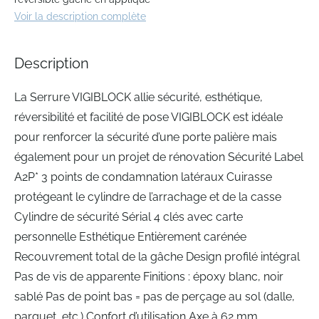
beginning
Voir la description complète
of
the
images
Description
gallery
La Serrure VIGIBLOCK allie sécurité, esthétique,
réversibilité et facilité de pose VIGIBLOCK est idéale
pour renforcer la sécurité d’une porte palière mais
également pour un projet de rénovation Sécurité Label
A2P* 3 points de condamnation latéraux Cuirasse
protégeant le cylindre de l’arrachage et de la casse
Cylindre de sécurité Sérial 4 clés avec carte
personnelle Esthétique Entièrement carénée
Recouvrement total de la gâche Design profilé intégral
Pas de vis de apparente Finitions : époxy blanc, noir
sablé Pas de point bas = pas de perçage au sol (dalle,
parquet, etc.) Confort d’utilisation Axe à 62 mm