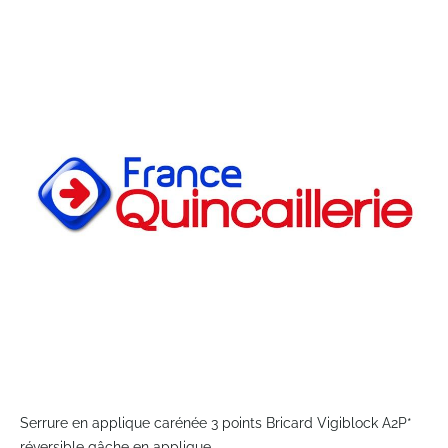
to
the
end
of
the
images
gallery
Skip
to
Serrure en applique carénée 3 points Bricard Vigiblock A2P*
the
réversible gâche en applique