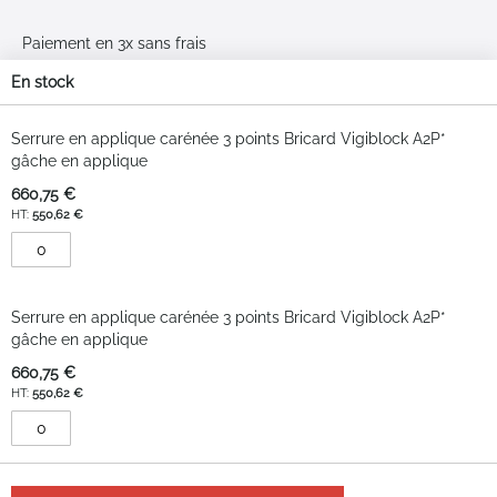
Paiement en 3x sans frais
En stock
Livraison & retours
Articles
du
Serrure en applique carénée 3 points Bricard Vigiblock A2P*
Plan du site
produit
gâche en applique
groupé
Moyens de paiement
660,75 €
550,62 €
Google Reviews
3.2
Serrure en applique carénée 3 points Bricard Vigiblock A2P*
gâche en applique
Sur la base de 40
660,75 €
avis
550,62 €