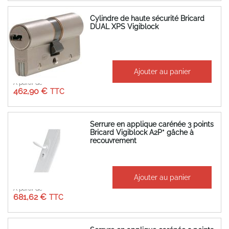
Cylindre de haute sécurité Bricard
DUAL XPS Vigiblock
Ajouter au panier
À partir de
462,90 €
Serrure en applique carénée 3 points
Bricard Vigiblock A2P* gâche à
recouvrement
Ajouter au panier
À partir de
681,62 €