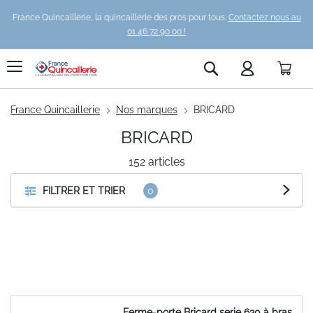
France Quincaillerie, la quincaillerie des pros pour tous.
Contactez nous au
01 46 72 90 00 !
Pani
Rechercher
France Quincaillerie
Nos marques
BRICARD
BRICARD
152
articles
FILTRER ET TRIER
Ferme-porte Bricard serie 630 à bras