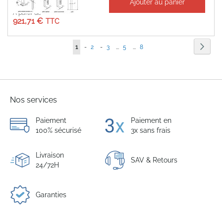
Ajouter au panier
À partir de
921,71 €
Page
Page
Suiva
Vous
Page
Page
Page
1
-
2
-
3
...
5
...
8
lisez
actuellement
la
Nos services
page
Paiement
Paiement en
100% sécurisé
3x sans frais
Livraison
SAV & Retours
24/72H
Garanties