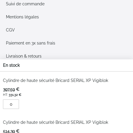
Suivi de commande
Mentions légales
CGV
Paiement en 3x sans frais
Livraison & retours
En stock
Plan du site
Articles
du
Cylindre de haute sécurité Bricard SERIAL XP Vigiblok
Moyens de paiement
produit
397,59 €
groupé
331,32 €
Google Reviews
3.2
Cylindre de haute sécurité Bricard SERIAL XP Vigiblok
Sur la base de 40
514,39 €
avis