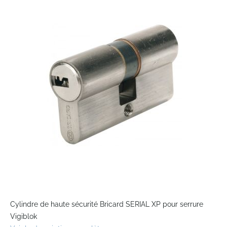
the
end
of
the
images
gallery
Skip
to
Cylindre de haute sécurité Bricard SERIAL XP pour serrure
the
Vigiblok
beginning