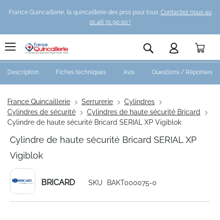
France Quincaillerie, la quincaillerie des pros pour tous.
Contactez nous au
01 46 72 90 00 !
Pani
Rechercher
Description
Fiches techniques
Avis
Questions / Réponses
France Quincaillerie
Serrurerie
Cylindres
Cylindres de sécurité
Cylindres de haute sécurité Bricard
Cylindre de haute sécurité Bricard SERIAL XP Vigiblok
Cylindre de haute sécurité Bricard SERIAL XP
Vigiblok
BRICARD
SKU
BAKT000075-0
Skip
to