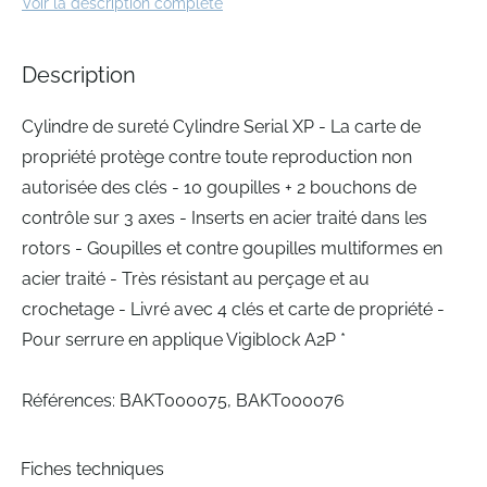
Voir la description complète
of
the
images
Description
gallery
Cylindre de sureté Cylindre Serial XP - La carte de
propriété protège contre toute reproduction non
autorisée des clés - 10 goupilles + 2 bouchons de
contrôle sur 3 axes - Inserts en acier traité dans les
rotors - Goupilles et contre goupilles multiformes en
acier traité - Très résistant au perçage et au
crochetage - Livré avec 4 clés et carte de propriété -
Pour serrure en applique Vigiblock A2P *
Références: BAKT000075, BAKT000076
Fiches techniques