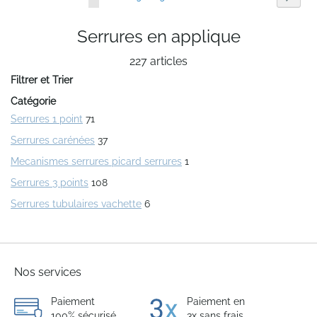
lisez
Serrures en applique
actuellement
227
articles
la
Filtrer et Trier
page
Catégorie
Serrures 1 point
71
Serrures carénées
37
Mecanismes serrures picard serrures
1
Serrures 3 points
108
Serrures tubulaires vachette
6
Nos services
Paiement
Paiement en
100% sécurisé
3x sans frais