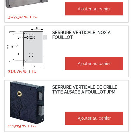
À partir de
Ajouter au panier
256,08 €
307,30 €
SERRURE VERTICALE INOX A
FOUILLOT
À partir de
Ajouter au panier
261,46 €
313,75 €
SERRURE VERTICALE DE GRILLE
TYPE ALSACE A FOUILLOT JPM
À partir de
Ajouter au panier
93,07 €
111,69 €