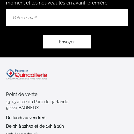
moment et les nouveautés en avant-première
Inscription
à
notre
lettre
d’information
:
Envoyer
Point de vente
13-15 allée du Parc de garlande
92220 BAGNEUX
Du lundi au vendredi
De 9h à 12h30 et de 14h à 18h