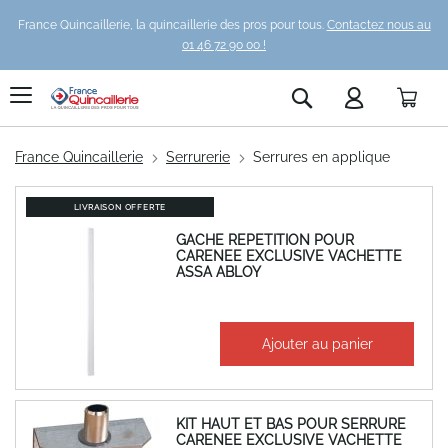
France Quincaillerie, la quincaillerie des pros pour tous.
Contactez nous au
01 46 72 90 00 !
Pani
Rechercher
France Quincaillerie
Serrurerie
Serrures en applique
LIVRAISON OFFERTE
GACHE REPETITION POUR
CARENEE EXCLUSIVE VACHETTE
ASSA ABLOY
À partir de
Ajouter au panier
875,19 €
1 050,23 €
KIT HAUT ET BAS POUR SERRURE
CARENEE EXCLUSIVE VACHETTE