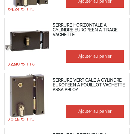
Ajouter au panier
70,20 €
84,24 €
SERRURE HORIZONTALE A
CYLINDRE EUROPEEN A TIRAGE
VACHETTE
À partir de
Ajouter au panier
60,75 €
72,90 €
SERRURE VERTICALE A CYLINDRE
EUROPEEN A FOUILLOT VACHETTE
ASSA ABLOY
À partir de
Ajouter au panier
58,46 €
70,15 €