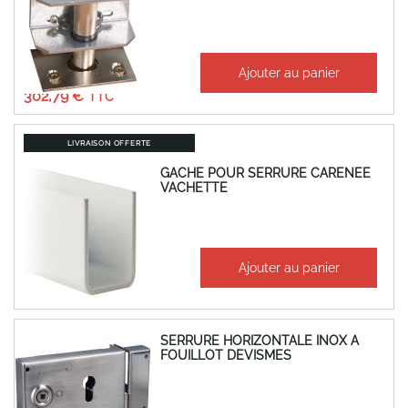
À partir de
Ajouter au panier
252,32 €
302,79 €
LIVRAISON OFFERTE
GACHE POUR SERRURE CARENEE
VACHETTE
À partir de
Ajouter au panier
335,34 €
402,41 €
SERRURE HORIZONTALE INOX A
FOUILLOT DEVISMES