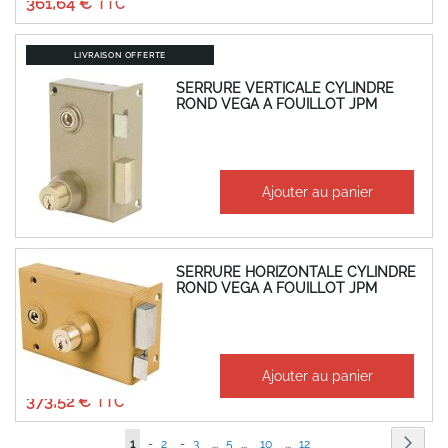
361,64 €
LIVRAISON OFFERTE
SERRURE VERTICALE CYLINDRE
ROND VEGA A FOUILLOT JPM
À partir de
Ajouter au panier
348,79 €
418,55 €
SERRURE HORIZONTALE CYLINDRE
ROND VEGA A FOUILLOT JPM
À partir de
Ajouter au panier
311,27 €
373,52 €
Page
Page
Suiva
Vous
Page
Page
Page
1
-
2
-
3
...
5
...
10
...
12