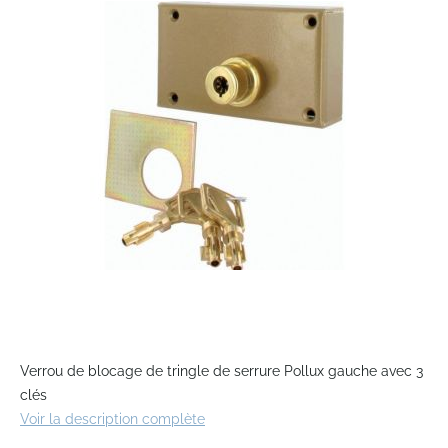
end
of
the
images
gallery
Skip
to
Verrou de blocage de tringle de serrure Pollux gauche avec 3
the
clés
beginning
Voir la description complète
of