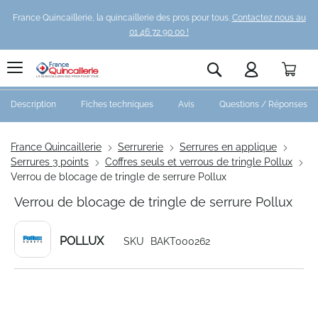
France Quincaillerie, la quincaillerie des pros pour tous.
Contactez nous au
01 46 72 90 00 !
Pani
Rechercher
Description
Fiches techniques
Avis
Questions / Réponses
France Quincaillerie
Serrurerie
Serrures en applique
Serrures 3 points
Coffres seuls et verrous de tringle Pollux
Verrou de blocage de tringle de serrure Pollux
Verrou de blocage de tringle de serrure Pollux
POLLUX
SKU
BAKT000262
Skip
to
the