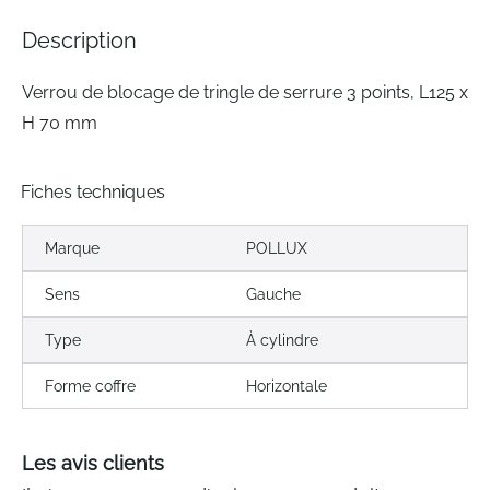
the
images
Description
gallery
Verrou de blocage de tringle de serrure 3 points, L125 x
H 70 mm
Fiches techniques
Marque
POLLUX
Sens
Gauche
Type
À cylindre
Forme coffre
Horizontale
Les avis clients