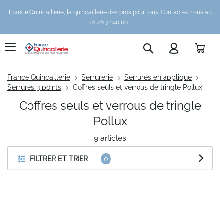
France Quincaillerie, la quincaillerie des pros pour tous.
Contactez nous au
01 46 72 90 00 !
Pani
Rechercher
France Quincaillerie
Serrurerie
Serrures en applique
Serrures 3 points
Coffres seuls et verrous de tringle Pollux
Coffres seuls et verrous de tringle
Pollux
9
articles
FILTRER ET TRIER