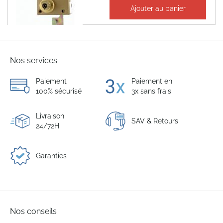
754,64 €
Ajouter au panier
905,57 €
Nos services
Paiement
Paiement en
100% sécurisé
3x sans frais
Livraison
SAV & Retours
24/72H
Garanties
Nos conseils