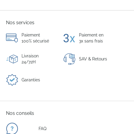
actuellement
la
Nos services
page
Paiement
Paiement en
100% sécurisé
3x sans frais
Livraison
SAV & Retours
24/72H
Garanties
Nos conseils
FAQ