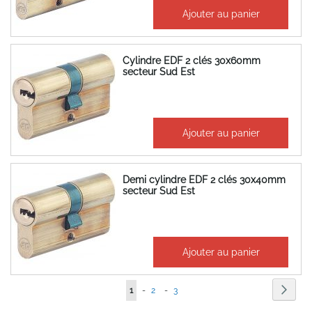
166,45 €
Ajouter au panier
199,74 €
Cylindre EDF 2 clés 30x60mm
secteur Sud Est
177,36 €
Ajouter au panier
212,83 €
Demi cylindre EDF 2 clés 30x40mm
secteur Sud Est
163,80 €
Ajouter au panier
196,56 €
Page
Page
Suiva
Vous
Page
Page
1
-
2
-
3
lisez