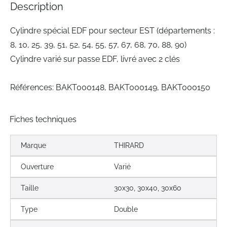
the
Description
images
gallery
Cylindre spécial EDF pour secteur EST (départements :
8, 10, 25, 39, 51, 52, 54, 55, 57, 67, 68, 70, 88, 90)
Cylindre varié sur passe EDF, livré avec 2 clés
Références: BAKT000148, BAKT000149, BAKT000150
Fiches techniques
Marque
THIRARD
Ouverture
Varié
Taille
30x30, 30x40, 30x60
Type
Double