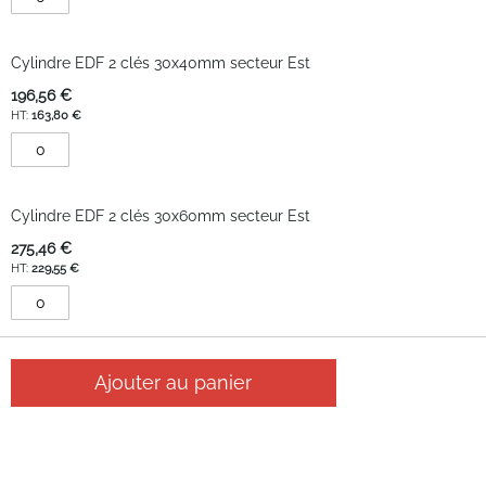
Plan du site
Cylindre EDF 2 clés 30x40mm secteur Est
Moyens de paiement
196,56 €
163,80 €
Google Reviews
3.2
Cylindre EDF 2 clés 30x60mm secteur Est
Sur la base de 40
275,46 €
avis
229,55 €
Ajouter au panier