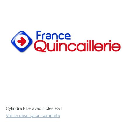
end
of
the
images
gallery
Skip
to
Cylindre EDF avec 2 clés EST
the
Voir la description complète
beginning
of