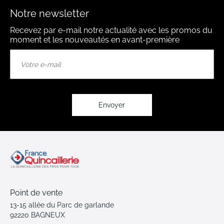
Notre newsletter
Recevez par e-mail notre actualité avec les promos du
moment et les nouveautés en avant-première
Inscription
à
notre
lettre
d’information
:
Envoyer
Point de vente
13-15 allée du Parc de garlande
92220 BAGNEUX