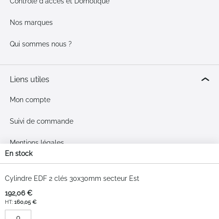
Contrôle d'accès et Domotique
Nos marques
Qui sommes nous ?
Liens utiles
Mon compte
Suivi de commande
Mentions légales
En stock
CGV
Articles
du
Cylindre EDF 2 clés 30x30mm secteur Est
Paiement en 3x sans frais
produit
192,06 €
groupé
160,05 €
Livraison & retours