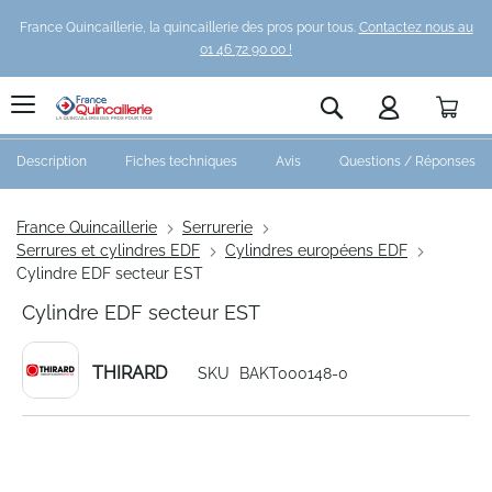
France Quincaillerie, la quincaillerie des pros pour tous.
Contactez nous au
01 46 72 90 00 !
Pani
Rechercher
Description
Fiches techniques
Avis
Questions / Réponses
France Quincaillerie
Serrurerie
Serrures et cylindres EDF
Cylindres européens EDF
Cylindre EDF secteur EST
Cylindre EDF secteur EST
THIRARD
SKU
BAKT000148-0
Skip
to
the