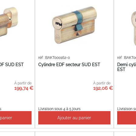
réf : BAKT000162-0
réf : BAKT
EDF SUD EST
Cylindre EDF secteur SUD EST
Demi cyl
EST
À partir de
À partir de
199,74 €
192,06 €
s
Livraison sous 4 à 5 jours
Livraison s
 panier
Ajouter au panier