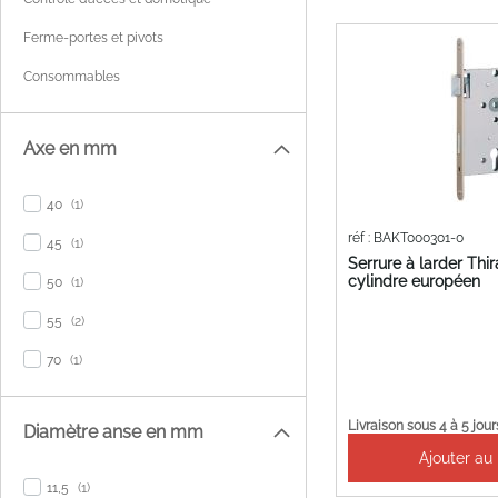
Ferme-portes et pivots
Consommables
Axe en mm
item
40
1
réf : BAKT000301-0
item
45
1
Serrure à larder Thi
cylindre européen
item
50
1
items
55
2
item
70
1
Livraison sous 4 à 5 jour
Diamètre anse en mm
Ajouter au
item
11,5
1