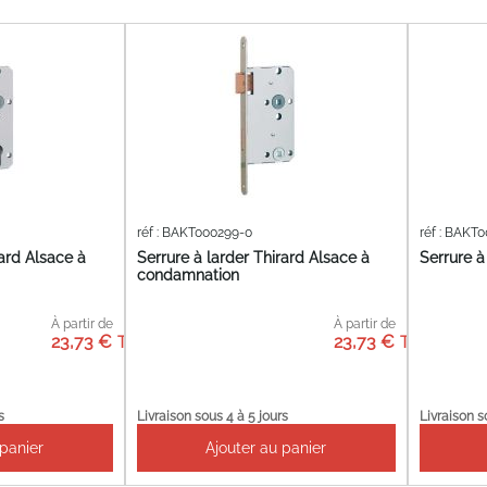
réf : BAKT000299-0
réf : BAKT
rard Alsace à
Serrure à larder Thirard Alsace à
Serrure à
condamnation
À partir de
À partir de
23,73 €
23,73 €
s
Livraison sous 4 à 5 jours
Livraison s
 panier
Ajouter au panier