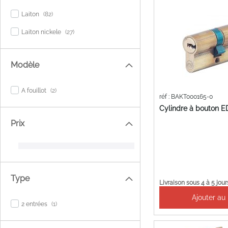
items
Laiton
82
items
Laiton nickele
27
Modèle
items
A fouillot
2
réf : BAKT000165-0
Cylindre à bouton 
Prix
Type
Livraison sous 4 à 5 jour
Ajouter au
item
2 entrées
1