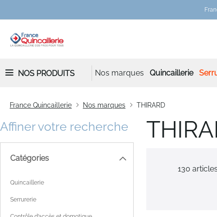
Fran
Nos marques
Quincaillerie
Serru
NOS PRODUITS
France Quincaillerie
Nos marques
THIRARD
THIR
Affiner votre recherche
Catégories
130
article
Quincaillerie
Serrurerie
Contrôle d’accès et domotique