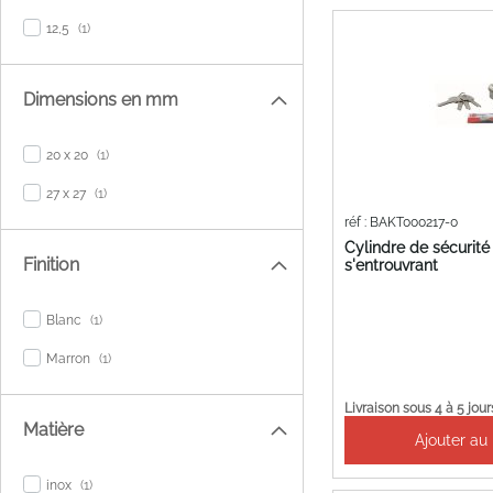
item
12,5
1
Dimensions en mm
item
20 x 20
1
item
27 x 27
1
réf : BAKT000217-0
Cylindre de sécurité 
Finition
s'entrouvrant
item
Blanc
1
item
Marron
1
Livraison sous 4 à 5 jour
Matière
Ajouter au
item
inox
1