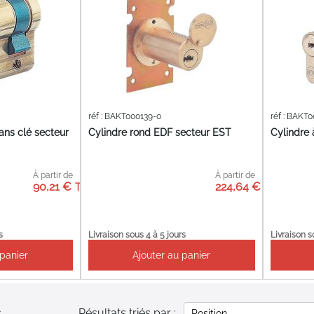
réf : BAKT000139-0
réf : BAKT
ans clé secteur
Cylindre rond EDF secteur EST
Cylindre
À partir de
À partir de
90,21 €
224,64 €
s
Livraison sous 4 à 5 jours
Livraison s
 panier
Ajouter au panier
Résultats triés par :
s