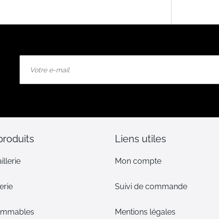
Inscription
à
notre
lettre
d’information
:
produits
Liens utiles
illerie
Mon compte
erie
Suivi de commande
ommables
Mentions légales