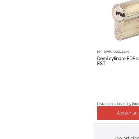
réf : BAKT000142-0
Demi cylindre EDF s
EST
Livraison sous 4 à 5 jour
Ajouter au
130
article