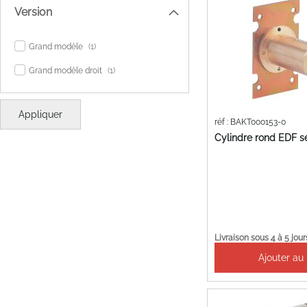
Version
item
Grand modèle
1
item
Grand modèle droit
1
Appliquer
réf : BAKT000153-0
Cylindre rond EDF 
Livraison sous 4 à 5 jour
Ajouter au