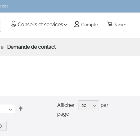
 00 !
echercher
Conseils et services
Compte
Panier
ue
Demande de contact
Afficher
par
Par
page
ordre
décroissant
e
Page
Suivant