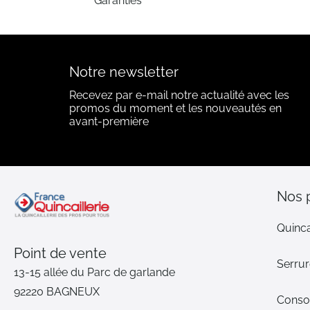
Garanties
Notre newsletter
Recevez par e-mail notre actualité avec les
promos du moment et les nouveautés en
avant-première
Nos 
Quinca
Point de vente
Serrur
13-15 allée du Parc de garlande
92220 BAGNEUX
Cons