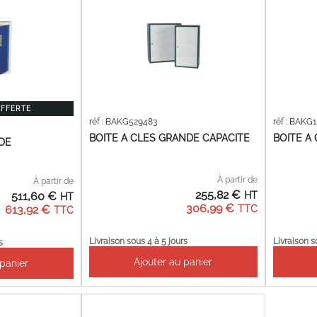
OFFERTE
réf : BAKG529483
réf : BAKG
BOITE A CLES GRANDE CAPACITE
BOITE A
ODE
À partir de
À partir de
255,82 €
511,60 €
306,99 €
613,92 €
Livraison sous 4 à 5 jours
Livraison s
s
Ajouter au panier
 panier