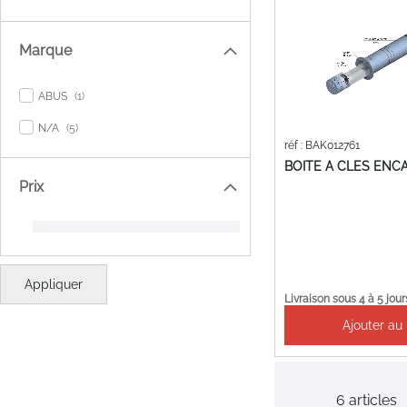
Marque
item
ABUS
1
items
N/A
5
réf : BAK012761
BOITE A CLES ENC
Prix
Appliquer
Livraison sous 4 à 5 jour
Ajouter au
6
articles