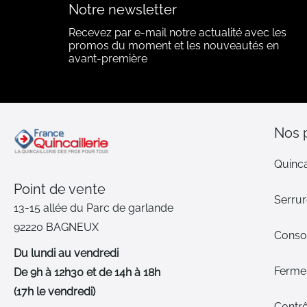
Notre newsletter
Recevez par e-mail notre actualité avec les
promos du moment et les nouveautés en
avant-première
Nos 
Quinca
Point de vente
Serrur
13-15 allée du Parc de garlande
92220 BAGNEUX
Cons
Du lundi au vendredi
Ferme-
De 9h à 12h30 et de 14h à 18h
(17h le vendredi)
Contrô