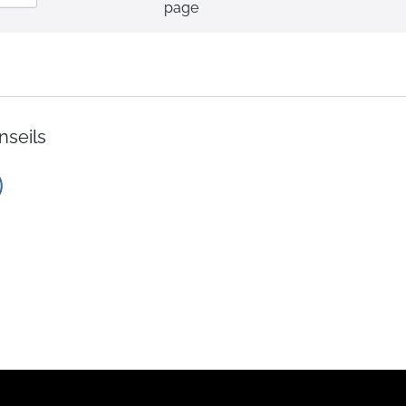
page
ordre
décroissant
nseils