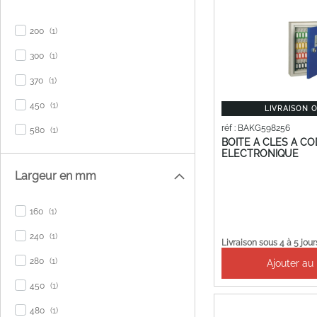
item
200
1
item
300
1
item
370
1
item
450
1
LIVRAISON 
réf : BAKG598256
item
580
1
BOITE A CLES A C
ELECTRONIQUE
Largeur en mm
item
160
1
item
240
1
Livraison sous 4 à 5 jour
item
280
1
Ajouter au
item
450
1
item
480
1