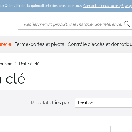
ce Quincaillerie, la quincaillerie des pros pour tous.
Contactez nous au 01 46 72 90
R
Rechercher
rerie
Ferme-portes et pivots
Contrôle d'accès et domotiq
monnaie
Boite à clé
à clé
Résultats triés par :