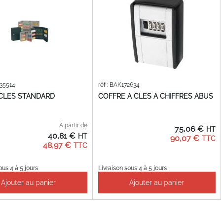
135514
réf : BAK172634
 CLES STANDARD
COFFRE A CLES A CHIFFRES ABUS
À partir de
75,06 €
40,81 €
90,07 €
48,97 €
ous 4 à 5 jours
Livraison sous 4 à 5 jours
Ajouter au panier
Ajouter au panier