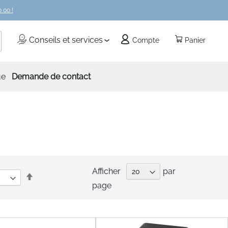
 00 !
echercher
Conseils et services
Compte
Panier
ue
Demande de contact
Afficher
par
Par
page
ordre
décroissant