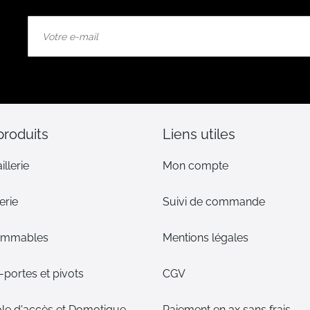
Inscription
à
notre
lettre
d’information
:
produits
Liens utiles
illerie
Mon compte
erie
Suivi de commande
ommables
Mentions légales
portes et pivots
CGV
le d'accès et Domotique
Paiement en 3x sans frais