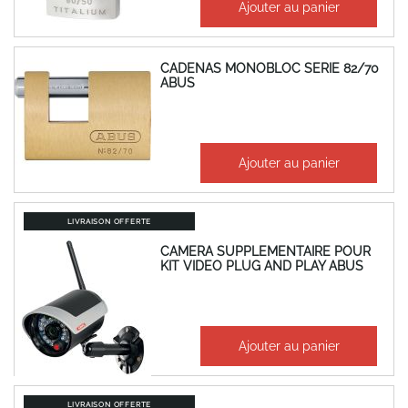
96,53 €
Ajouter au panier
115,84 €
CADENAS MONOBLOC SERIE 82/70
ABUS
45,31 €
Ajouter au panier
54,37 €
LIVRAISON OFFERTE
CAMERA SUPPLEMENTAIRE POUR
KIT VIDEO PLUG AND PLAY ABUS
419,84 €
Ajouter au panier
503,81 €
LIVRAISON OFFERTE