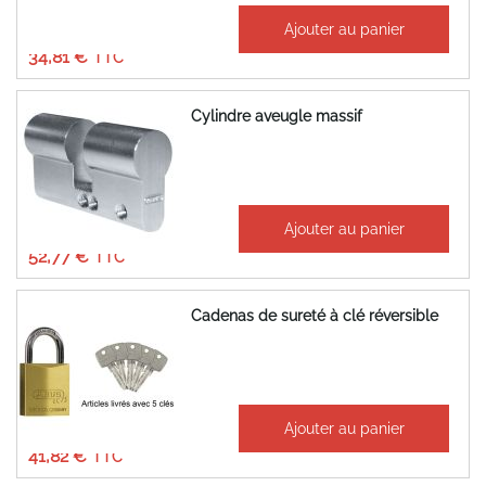
À partir de
Ajouter au panier
29,01 €
34,81 €
Cylindre aveugle massif
À partir de
Ajouter au panier
43,97 €
52,77 €
Cadenas de sureté à clé réversible
À partir de
Ajouter au panier
34,85 €
41,82 €