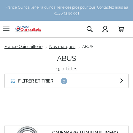
France Quincaillerie, la quincaillerie des pros pour tous.
Contactez nous au
01 46 72 90 00 !
Pani
Rechercher
France Quincaillerie
Nos marques
ABUS
ABUS
15
articles
FILTRER ET TRIER
CADENAS 64 TITALIUM NUMERO