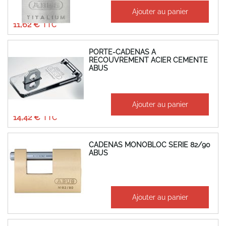
À partir de
Ajouter au panier
9,68 €
11,62 €
PORTE-CADENAS A
RECOUVREMENT ACIER CEMENTE
ABUS
À partir de
Ajouter au panier
12,02 €
14,42 €
CADENAS MONOBLOC SERIE 82/90
ABUS
65,77 €
Ajouter au panier
78,93 €