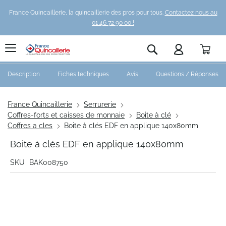
France Quincaillerie, la quincaillerie des pros pour tous.
Contactez nous au
01 46 72 90 00 !
Pani
Rechercher
Description
Fiches techniques
Avis
Questions / Réponses
France Quincaillerie
Serrurerie
Coffres-forts et caisses de monnaie
Boite à clé
Coffres a cles
Boite à clés EDF en applique 140x80mm
Boite à clés EDF en applique 140x80mm
SKU
BAK008750
Skip
to
the
end
of