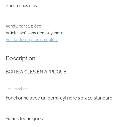
of
2 accroches clés.
the
images
gallery
Vendu par : 1 pièce
Article livré sans demi-cylindre.
Voir la description complète
Description
BOITE A CLES EN APPLIQUE
Les + produits
Fonctionne avec un demi-cylindre 30 x 10 standard.
Fiches techniques