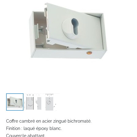
the
images
gallery
Skip
to
Coffre cambré en acier zingué bichromaté.
the
Finition : laqué époxy blanc.
beginning
Couvercle abattant.