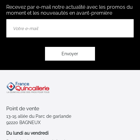
Recevez par e-mail notre actualité avec les promos du
moment et les nouveautés en avant-première
Inscription
à
notre
lettre
d’information
:
Envoyer
Point de vente
13-15 allée du Parc de garlande
92220 BAGNEUX
Du lundi au vendredi