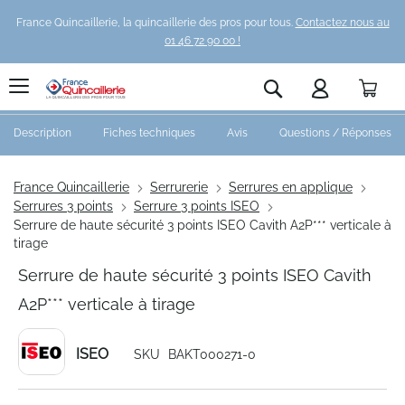
France Quincaillerie, la quincaillerie des pros pour tous.
Contactez nous au
01 46 72 90 00 !
Pani
Rechercher
Description
Fiches techniques
Avis
Questions / Réponses
France Quincaillerie
Serrurerie
Serrures en applique
Serrures 3 points
Serrure 3 points ISEO
Serrure de haute sécurité 3 points ISEO Cavith A2P*** verticale à
tirage
Serrure de haute sécurité 3 points ISEO Cavith
A2P*** verticale à tirage
ISEO
SKU
BAKT000271-0
Skip