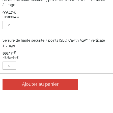
Plan du site
produit
à tirage
groupé
Moyens de paiement
993,17 €
827,64 €
Google Reviews
3.2
Serrure de haute sécurité 3 points ISEO Cavith A2P*** verticale
à tirage
Sur la base de 40
993,17 €
avis
827,64 €
Ajouter au panier