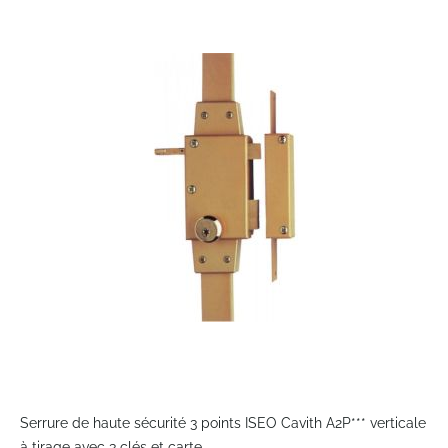
to
the
end
of
the
images
gallery
Skip
to
Serrure de haute sécurité 3 points ISEO Cavith A2P*** verticale
the
à tirage avec 3 clés et carte