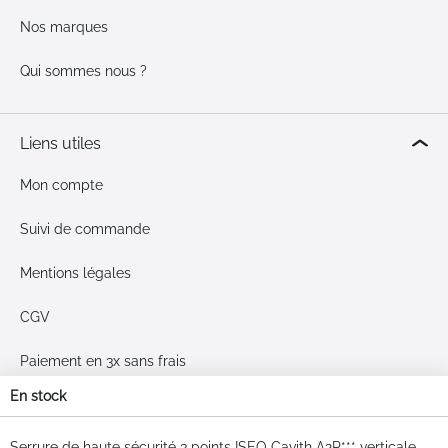
Nos marques
Qui sommes nous ?
Liens utiles
Mon compte
Suivi de commande
Mentions légales
CGV
Paiement en 3x sans frais
En stock
Livraison & retours
Articles
du
Serrure de haute sécurité 3 points ISEO Cavith A2P*** verticale