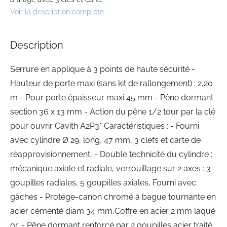
beginning
Voir la description complète
of
the
images
Description
gallery
Serrure en applique à 3 points de haute sécurité -
Hauteur de porte maxi (sans kit de rallongement) : 2,20
m - Pour porte épaisseur maxi 45 mm - Pêne dormant
section 36 x 13 mm - Action du pêne 1/2 tour par la clé
pour ouvrir Cavith A2P3* Caractéristiques : - Fourni
avec cylindre Ø 29, long, 47 mm, 3 clefs et carte de
réapprovisionnement, - Double technicité du cylindre :
mécanique axiale et radiale, verrouillage sur 2 axes : 3
goupilles radiales, 5 goupilles axiales, Fourni avec
gâches - Protège-canon chromé à bague tournante en
acier cémenté diam 34 mm,Coffre en acier 2 mm laqué
or, - Pêne dormant renforcé par 2 goupilles acier traité