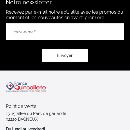
Notre newsletter
Recevez par e-mail notre actualité avec les promos du
moment et les nouveautés en avant-première
Inscription
à
notre
lettre
d’information
:
Envoyer
Point de vente
13-15 allée du Parc de garlande
92220 BAGNEUX
Du lundi au vendredi