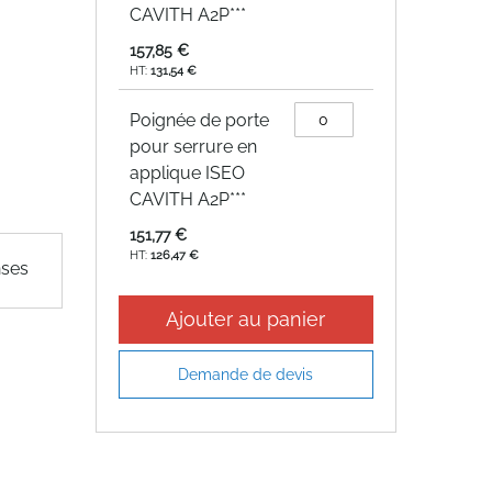
CAVITH A2P***
157,85 €
131,54 €
Poignée de porte
pour serrure en
applique ISEO
CAVITH A2P***
151,77 €
126,47 €
nses
Ajouter au panier
Demande de devis