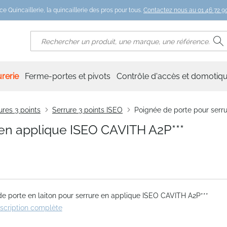
ce Quincaillerie, la quincaillerie des pros pour tous.
Contactez nous au 01 46 72 90
R
Rechercher
rerie
Ferme-portes et pivots
Contrôle d'accès et domotiq
ures 3 points
Serrure 3 points ISEO
Poignée de porte pour serr
 en applique ISEO CAVITH A2P***
e porte en laiton pour serrure en applique ISEO CAVITH A2P***
escription complète