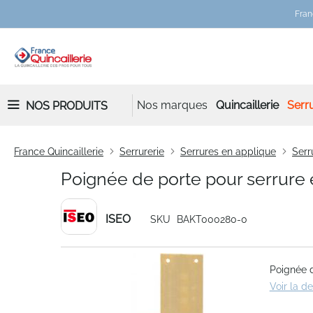
Fran
Nos marques
Quincaillerie
Serru
NOS PRODUITS
France Quincaillerie
Serrurerie
Serrures en applique
Serr
Poignée de porte pour serrure
ISEO
SKU
BAKT000280-0
Skip
Poignée d
to
Voir la d
the
end