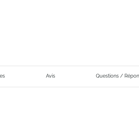
ues
Avis
Questions / Répo