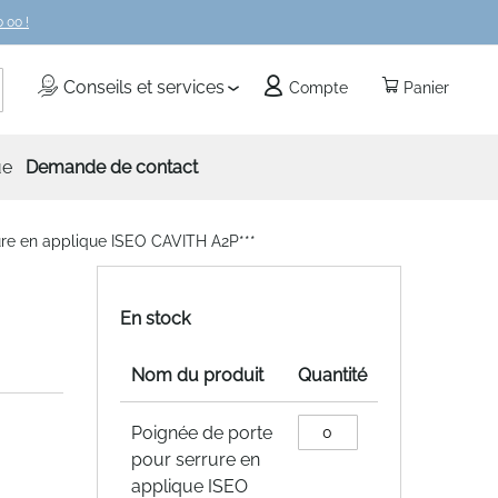
 00 !
echercher
Conseils et services
Compte
Panier
ue
Demande de contact
ure en applique ISEO CAVITH A2P***
En stock
Nom du produit
Quantité
Articles
Poignée de porte
du
pour serrure en
produit
applique ISEO
groupé