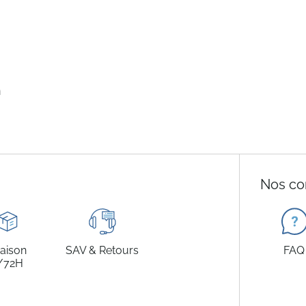
n
Nos co
raison
SAV & Retours
FAQ
/72H