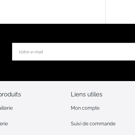
Inscription
à
notre
lettre
d’information
:
produits
Liens utiles
illerie
Mon compte
erie
Suivi de commande