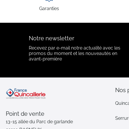
Garanties
Notre newsletter
Recevez par e-mail notre actualité avec les
promos du moment et les nouveautés en
avant-première
Nos 
Quinca
Point de vente
Serrur
13-15 allée du Parc de garlande