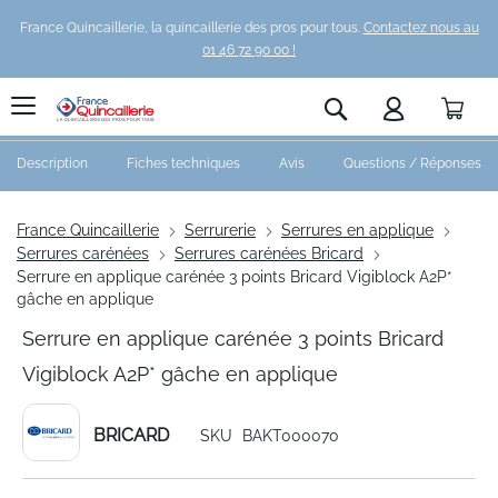
France Quincaillerie, la quincaillerie des pros pour tous.
Contactez nous au
01 46 72 90 00 !
Pani
Rechercher
Description
Fiches techniques
Avis
Questions / Réponses
France Quincaillerie
Serrurerie
Serrures en applique
Serrures carénées
Serrures carénées Bricard
Serrure en applique carénée 3 points Bricard Vigiblock A2P*
gâche en applique
Serrure en applique carénée 3 points Bricard
Vigiblock A2P* gâche en applique
BRICARD
SKU
BAKT000070
Skip