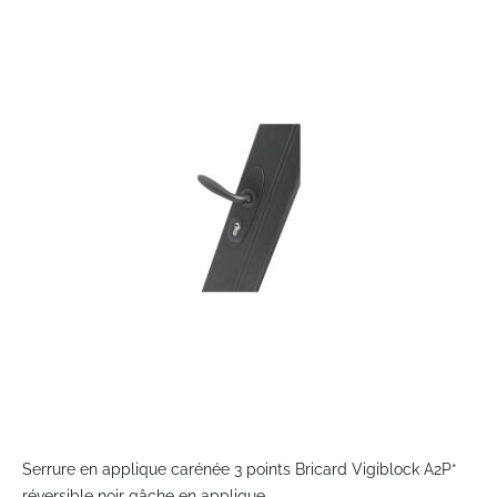
to
the
end
of
the
images
gallery
Skip
to
Serrure en applique carénée 3 points Bricard Vigiblock A2P*
the
réversible noir gâche en applique