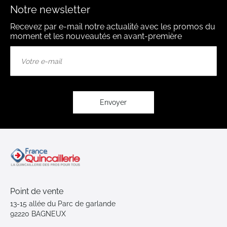
Notre newsletter
Recevez par e-mail notre actualité avec les promos du
moment et les nouveautés en avant-première
Inscription
à
notre
lettre
d’information
:
Envoyer
Point de vente
13-15 allée du Parc de garlande
92220 BAGNEUX