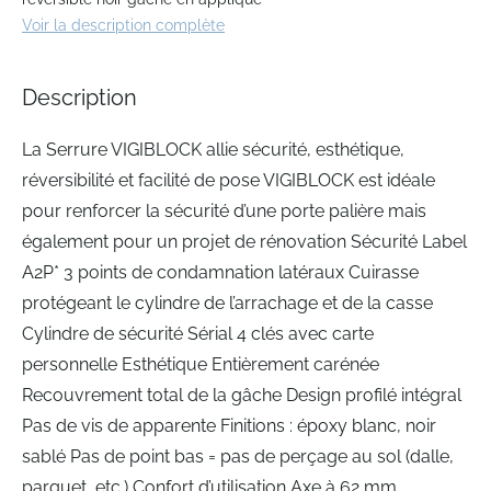
beginning
Voir la description complète
of
the
images
Description
gallery
La Serrure VIGIBLOCK allie sécurité, esthétique,
réversibilité et facilité de pose VIGIBLOCK est idéale
pour renforcer la sécurité d’une porte palière mais
également pour un projet de rénovation Sécurité Label
A2P* 3 points de condamnation latéraux Cuirasse
protégeant le cylindre de l’arrachage et de la casse
Cylindre de sécurité Sérial 4 clés avec carte
personnelle Esthétique Entièrement carénée
Recouvrement total de la gâche Design profilé intégral
Pas de vis de apparente Finitions : époxy blanc, noir
sablé Pas de point bas = pas de perçage au sol (dalle,
parquet, etc.) Confort d’utilisation Axe à 62 mm