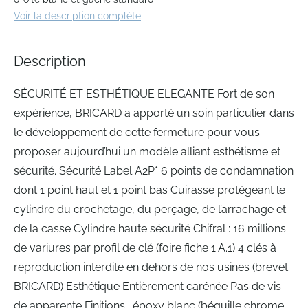
beginning
Voir la description complète
of
the
images
Description
gallery
SÉCURITÉ ET ESTHÉTIQUE ELEGANTE Fort de son
expérience, BRICARD a apporté un soin particulier dans
le développement de cette fermeture pour vous
proposer aujourd’hui un modèle alliant esthétisme et
sécurité. Sécurité Label A2P* 6 points de condamnation
dont 1 point haut et 1 point bas Cuirasse protégeant le
cylindre du crochetage, du perçage, de l’arrachage et
de la casse Cylindre haute sécurité Chifral : 16 millions
de variures par profil de clé (foire fiche 1.A.1) 4 clés à
reproduction interdite en dehors de nos usines (brevet
BRICARD) Esthétique Entièrement carénée Pas de vis
de apparente Finitions : époxy blanc (béquille chrome