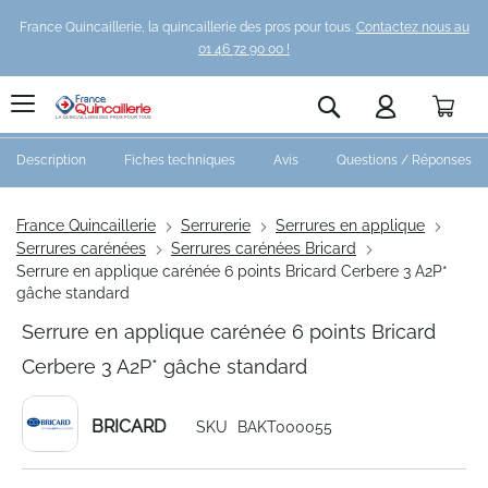
France Quincaillerie, la quincaillerie des pros pour tous.
Contactez nous au
01 46 72 90 00 !
Pani
Rechercher
Description
Fiches techniques
Avis
Questions / Réponses
France Quincaillerie
Serrurerie
Serrures en applique
Serrures carénées
Serrures carénées Bricard
Serrure en applique carénée 6 points Bricard Cerbere 3 A2P*
gâche standard
Serrure en applique carénée 6 points Bricard
Cerbere 3 A2P* gâche standard
BRICARD
SKU
BAKT000055
Skip