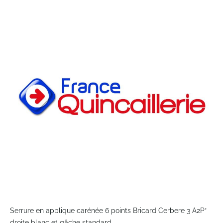
to
the
end
of
the
images
gallery
Skip
to
Serrure en applique carénée 6 points Bricard Cerbere 3 A2P*
the
droite blanc et gâche standard