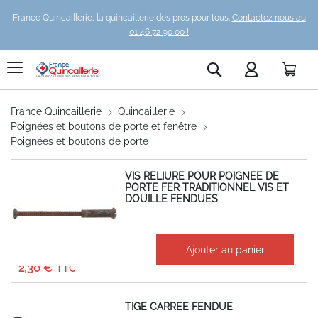
France Quincaillerie, la quincaillerie des pros pour tous.
Contactez nous au
01 46 72 90 00 !
Pani
Rechercher
France Quincaillerie
Quincaillerie
Poignées et boutons de porte et fenêtre
Poignées et boutons de porte
VIS RELIURE POUR POIGNEE DE
PORTE FER TRADITIONNEL VIS ET
DOUILLE FENDUES
À partir de
Ajouter au panier
1,92 €
2,30 €
TIGE CARREE FENDUE