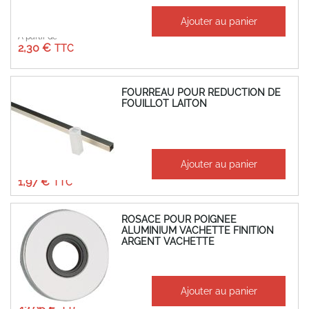
Ajouter au panier
À partir de
2,30 €
FOURREAU POUR REDUCTION DE
FOUILLOT LAITON
À partir de
Ajouter au panier
1,64 €
1,97 €
ROSACE POUR POIGNEE
ALUMINIUM VACHETTE FINITION
ARGENT VACHETTE
À partir de
Ajouter au panier
35,80 €
42,96 €