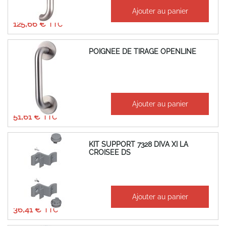
À partir de
Ajouter au panier
104,72 €
125,66 €
POIGNEE DE TIRAGE OPENLINE
À partir de
Ajouter au panier
43,01 €
51,61 €
KIT SUPPORT 7328 DIVA XI LA
CROISEE DS
À partir de
Ajouter au panier
30,34 €
36,41 €