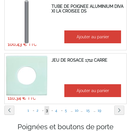
TUBE DE POIGNEE ALUMINIUM DIVA
XI LA CROISEE DS
À partir de
Ajouter au panier
83,69 €
100,43 €
JEU DE ROSACE 1712 CARRE
À partir de
Ajouter au panier
91,95 €
110,34 €
Page
Page
Précédent
Page
Suiva
Page
Page
Vous
Page
Page
Page
1
-
2
-
3
-
4
-
5
...
10
...
15
...
19
lisez
Poignées et boutons de porte
actuellement