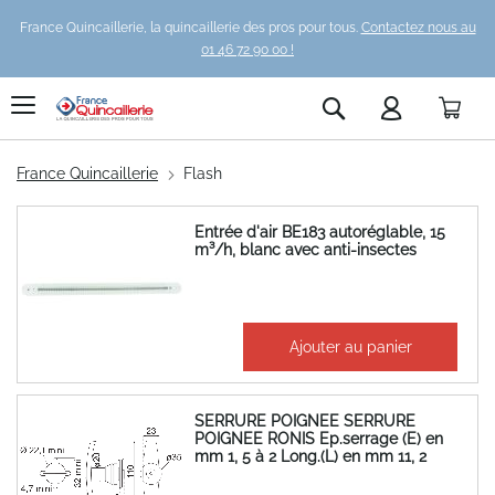
France Quincaillerie, la quincaillerie des pros pour tous.
Contactez nous au
01 46 72 90 00 !
Pani
Rechercher
France Quincaillerie
Flash
Entrée d'air BE183 autoréglable, 15
m³/h, blanc avec anti-insectes
24,14 €
Ajouter au panier
28,97 €
SERRURE POIGNEE SERRURE
POIGNEE RONIS Ep.serrage (E) en
mm 1, 5 à 2 Long.(L) en mm 11, 2