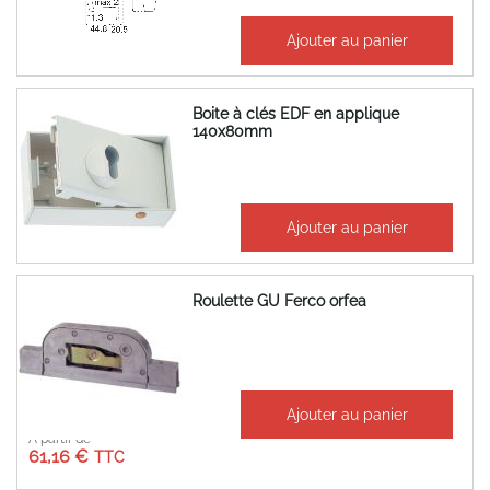
34,45 €
Ajouter au panier
41,34 €
Boite à clés EDF en applique
140x80mm
119,02 €
Ajouter au panier
142,83 €
Roulette GU Ferco orfea
Ajouter au panier
À partir de
61,16 €