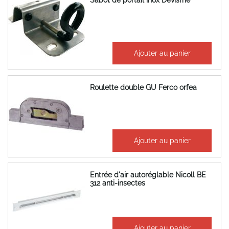
Sabot de portail inox Devisme
38,91 €
Ajouter au panier
46,69 €
Roulette double GU Ferco orfea
50,97 €
Ajouter au panier
61,16 €
Entrée d'air autoréglable Nicoll BE
312 anti-insectes
18,45 €
Ajouter au panier