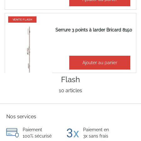
22,14 €
VENTE FLASH
Serrure 3 points à larder Bricard 8150
89,10 €
Ajouter au panier
106,92 €
Flash
10
articles
Nos services
Paiement
Paiement en
100% sécurisé
3x sans frais