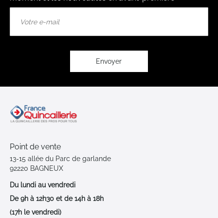
Inscription
à
notre
lettre
d’information
:
Envoyer
Point de vente
13-15 allée du Parc de garlande
92220 BAGNEUX
Du lundi au vendredi
De 9h à 12h30 et de 14h à 18h
(17h le vendredi)