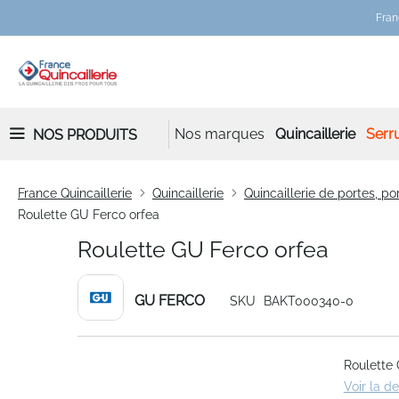
Fran
Nos marques
Quincaillerie
Serru
NOS PRODUITS
France Quincaillerie
Quincaillerie
Quincaillerie de portes, por
Roulette GU Ferco orfea
Roulette GU Ferco orfea
GU FERCO
SKU
BAKT000340-0
Skip
Roulette 
to
Voir la d
the