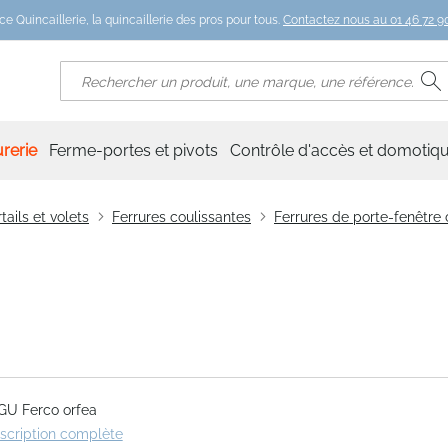
ce Quincaillerie, la quincaillerie des pros pour tous.
Contactez nous au 01 46 72 90
R
Rechercher
rerie
Ferme-portes et pivots
Contrôle d'accès et domotiq
tails et volets
Ferrures coulissantes
Ferrures de porte-fenêtre 
GU Ferco orfea
escription complète