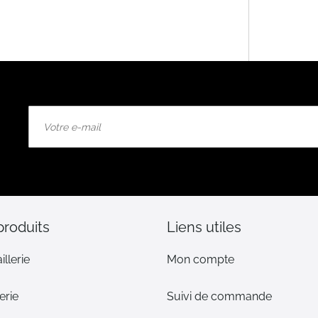
Inscription
à
notre
lettre
d’information
:
produits
Liens utiles
illerie
Mon compte
erie
Suivi de commande