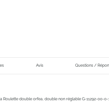
ues
Avis
Questions / Répo
ea Roulette double orfea, double non réglable G-11292-00-0-