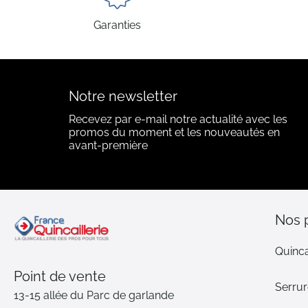
Garanties
Notre newsletter
Recevez par e-mail notre actualité avec les
promos du moment et les nouveautés en
avant-première
Nos 
Quinca
Point de vente
Serrur
13-15 allée du Parc de garlande