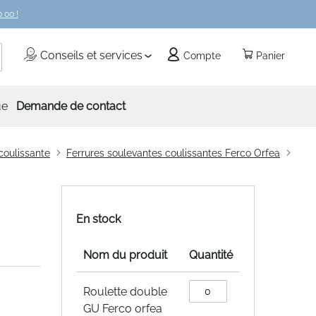
 00 !
echercher
Conseils et services
Compte
Panier
ue
Demande de contact
coulissante
Ferrures soulevantes coulissantes Ferco Orfea
En stock
Nom du produit
Quantité
Articles
Roulette double
du
GU Ferco orfea
produit