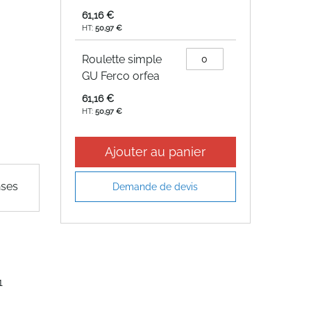
groupé
61,16 €
50,97 €
Roulette simple
GU Ferco orfea
61,16 €
50,97 €
Ajouter au panier
nses
Demande de devis
1