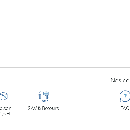
n
Nos co
raison
SAV & Retours
FAQ
/72H