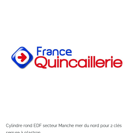
to
the
end
of
the
images
gallery
Skip
to
Cylindre rond EDF secteur Manche mer du nord pour 2 clés
the
serrure à plastron