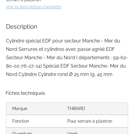
beginning
Voir la description complète
of
the
images
Description
gallery
Cylindre spécial EDF pour secteur Manche - Mer du
Nord Serrures et cylindres avec passe agréé EDF
Secteur Manche - Mer du Nord ( départements : 59-62-
80-02-76-27-14) Spécial EDF Secteur Manche- Mer du
Nord Cylindre Cylindre rond Ø 25 mm lg, 45 mm
Fiches techniques
Marque
THIRARD
Fonction
Pour serrure à plastron
Ouverture
Varié