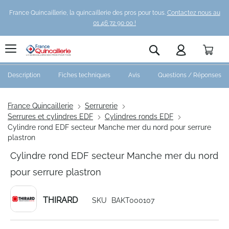
France Quincaillerie, la quincaillerie des pros pour tous.
Contactez nous au
01 46 72 90 00 !
Pani
Rechercher
Description
Fiches techniques
Avis
Questions / Réponses
France Quincaillerie
Serrurerie
Serrures et cylindres EDF
Cylindres ronds EDF
Cylindre rond EDF secteur Manche mer du nord pour serrure
plastron
Cylindre rond EDF secteur Manche mer du nord
pour serrure plastron
THIRARD
SKU
BAKT000107
Skip