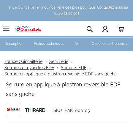
France Quincaillerie, la quincaillerie des pros pour tous.
Contactez nous au
01 46 72 90 00 !
Pani
Rechercher
Description
Fiches techniques
Avis
Questions / Réponses
France Quincaillerie
Serrurerie
Serrures et cylindres EDF
Serrures EDF
Serrure en applique à plastron reversible EDF sans gache
Serrure en applique à plastron reversible EDF
sans gache
THIRARD
SKU
BAKT000105
Skip
to