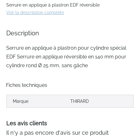
to
Serrure en applique à plastron EDF réversible
the
Voir la description complète
beginning
of
the
Description
images
gallery
Serrure en applique à plastron pour cylindre spécial
EDF Serrure en applique réversible en 140 mm pour
cylindre rond Ø 25 mm, sans gâche
Fiches techniques
Marque
THIRARD
Les avis clients
Il n'y a pas encore d'avis sur ce produit