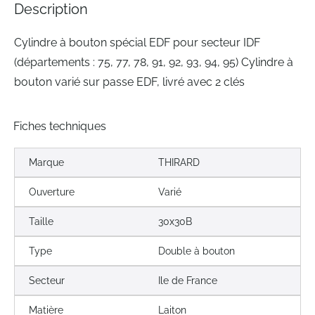
the
Description
images
gallery
Cylindre à bouton spécial EDF pour secteur IDF
(départements : 75, 77, 78, 91, 92, 93, 94, 95) Cylindre à
bouton varié sur passe EDF, livré avec 2 clés
Fiches techniques
Marque
THIRARD
Ouverture
Varié
Taille
30x30B
Type
Double à bouton
Secteur
Ile de France
Matière
Laiton