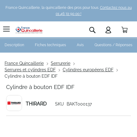
France Quincaillerie, la quincaillerie des pros pour tous.
Contactez nous au
01 46 72 90 00 !
Pani
Rechercher
Description
Fiches techniques
Avis
Questions / Réponses
France Quincaillerie
Serrurerie
Serrures et cylindres EDF
Cylindres européens EDF
Cylindre à bouton EDF IDF
Cylindre à bouton EDF IDF
THIRARD
SKU
BAKT000137
Skip
to
the