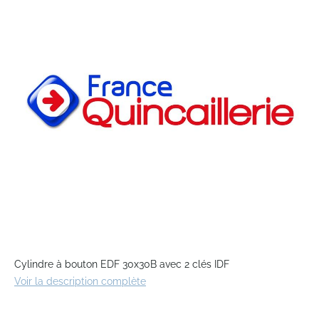
end
of
the
images
gallery
Skip
to
Cylindre à bouton EDF 30x30B avec 2 clés IDF
the
Voir la description complète
beginning
of