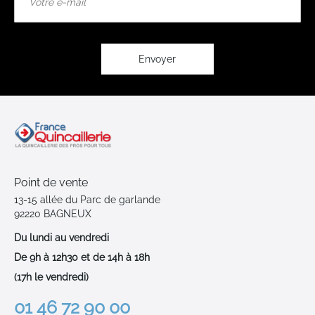
à
notre
lettre
d’information
:
Envoyer
Point de vente
13-15 allée du Parc de garlande
92220 BAGNEUX
Du lundi au vendredi
De 9h à 12h30 et de 14h à 18h
(17h le vendredi)
01 46 72 90 00