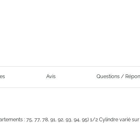
ues
Avis
Questions / Répo
ements : 75, 77, 78, 91, 92, 93, 94, 95) 1/2 Cylindre varié su