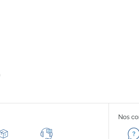
n
Nos co