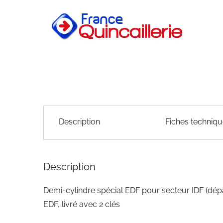
of
the
images
gallery
Skip
to
Description
Fiches techniq
the
beginning
of
the
Description
images
gallery
Demi-cylindre spécial EDF pour secteur IDF (départ
EDF, livré avec 2 clés