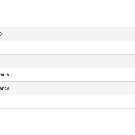
D
lindre
rance