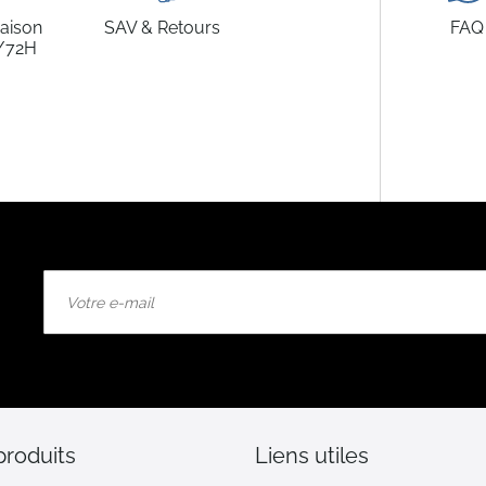
raison
SAV & Retours
FAQ
/72H
Inscription
à
notre
lettre
d’information
:
produits
Liens utiles