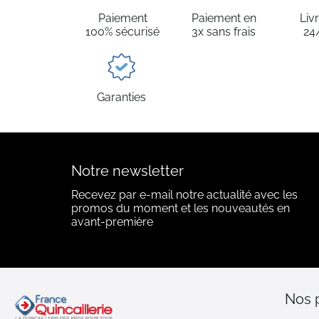
Paiement
Paiement en
Liv
100% sécurisé
3x sans frais
24
Garanties
Notre newsletter
Recevez par e-mail notre actualité avec les
promos du moment et les nouveautés en
avant-première
Nos 