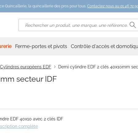
ce Quincaillerie, la quincaillerie des pros pour tous.
Contactez nous au 01 46 72 90
R
Rechercher
rerie
Ferme-portes et pivots
Contrôle d'accès et domotiq
Cylindres européens EDF
Demi cylindre EDF 2 clés 40x10mm sec
0mm secteur IDF
ndre EDF 40x10 avec 2 clés IDF
escription complète