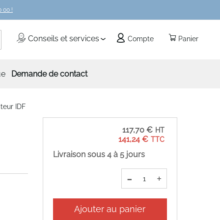
 00 !
echercher
Conseils et services
Compte
Panier
ue
Demande de contact
teur IDF
117,70 €
141,24 €
Livraison sous 4 à 5 jours
-
+
Ajouter au panier