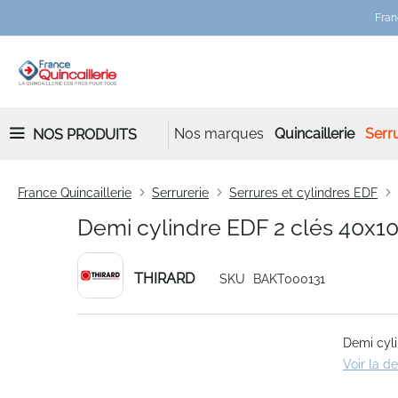
Fran
Nos marques
Quincaillerie
Serru
NOS PRODUITS
France Quincaillerie
Serrurerie
Serrures et cylindres EDF
Demi cylindre EDF 2 clés 40x1
THIRARD
SKU
BAKT000131
Skip
Demi cyli
to
Voir la d
the
end