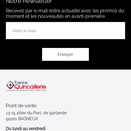
Notre newsletter
Recevez par e-mail notre actualité avec les promos du
moment et les nouveautés en avant-première
Inscription
à
notre
lettre
d’information
:
Envoyer
Point de vente
13-15 allée du Parc de garlande
92220 BAGNEUX
Du lundi au vendredi