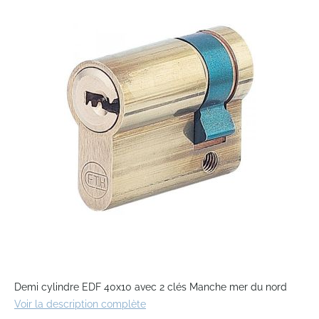
the
end
of
the
images
gallery
Skip
to
Demi cylindre EDF 40x10 avec 2 clés Manche mer du nord
the
Voir la description complète
beginning