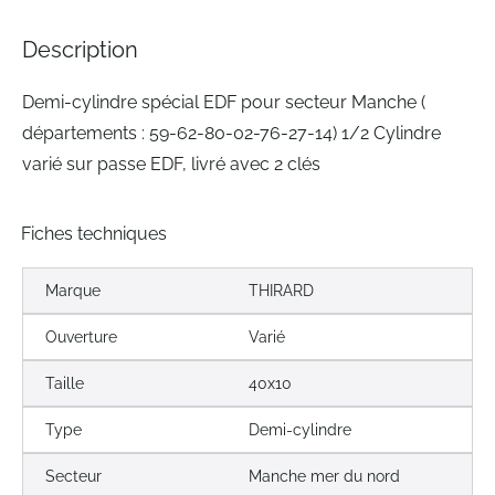
of
the
Description
images
gallery
Demi-cylindre spécial EDF pour secteur Manche (
départements : 59-62-80-02-76-27-14) 1/2 Cylindre
varié sur passe EDF, livré avec 2 clés
Fiches techniques
Marque
THIRARD
Ouverture
Varié
Taille
40x10
Type
Demi-cylindre
Secteur
Manche mer du nord