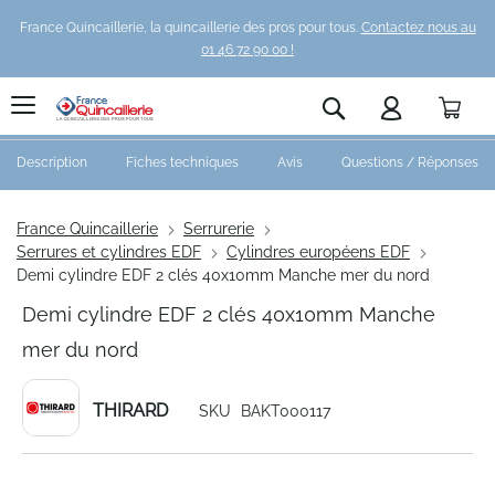
France Quincaillerie, la quincaillerie des pros pour tous.
Contactez nous au
01 46 72 90 00 !
Pani
Rechercher
Description
Fiches techniques
Avis
Questions / Réponses
France Quincaillerie
Serrurerie
Serrures et cylindres EDF
Cylindres européens EDF
Demi cylindre EDF 2 clés 40x10mm Manche mer du nord
Demi cylindre EDF 2 clés 40x10mm Manche
mer du nord
THIRARD
SKU
BAKT000117
Skip
to