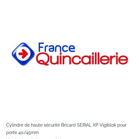
the
end
of
the
images
gallery
Skip
to
Cylindre de haute sécurité Bricard SERIAL XP Vigiblok pour
the
porte 40/45mm
beginning