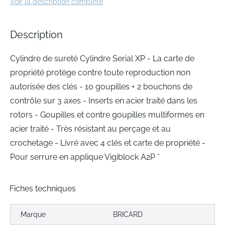
Voir la description complète
of
the
images
Description
gallery
Cylindre de sureté Cylindre Serial XP - La carte de
propriété protège contre toute reproduction non
autorisée des clés - 10 goupilles + 2 bouchons de
contrôle sur 3 axes - Inserts en acier traité dans les
rotors - Goupilles et contre goupilles multiformes en
acier traité - Très résistant au perçage et au
crochetage - Livré avec 4 clés et carte de propriété -
Pour serrure en applique Vigiblock A2P *
Fiches techniques
Marque
BRICARD