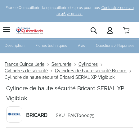
France Quincaillerie, la quincaillerie des pros pour tous.
Contactez nous au
01 46 72 90 00 !
Pani
Rechercher
Description
Fiches techniques
Avis
Questions / Réponses
France Quincaillerie
Serrurerie
Cylindres
Cylindres de sécurité
Cylindres de haute sécurité Bricard
Cylindre de haute sécurité Bricard SERIAL XP Vigiblok
Cylindre de haute sécurité Bricard SERIAL XP
Vigiblok
BRICARD
SKU
BAKT000075
Skip
to