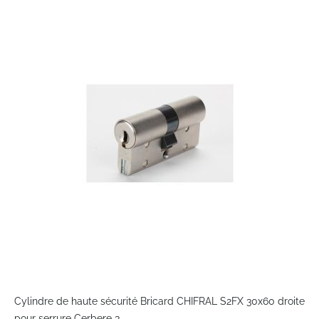
to
the
end
of
the
images
gallery
Skip
to
Cylindre de haute sécurité Bricard CHIFRAL S2FX 30x60 droite
the
pour serrure Cerbere 3