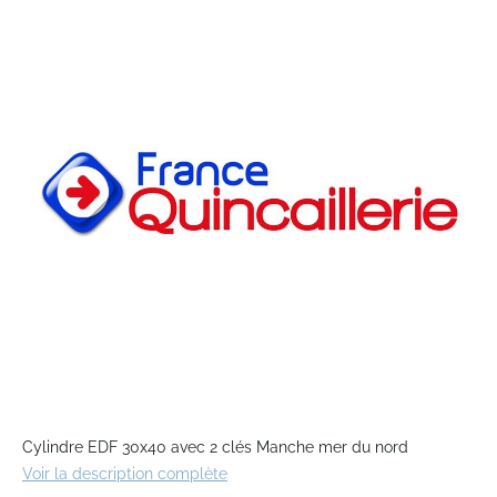
the
end
of
the
images
gallery
Skip
to
Cylindre EDF 30x40 avec 2 clés Manche mer du nord
the
Voir la description complète
beginning