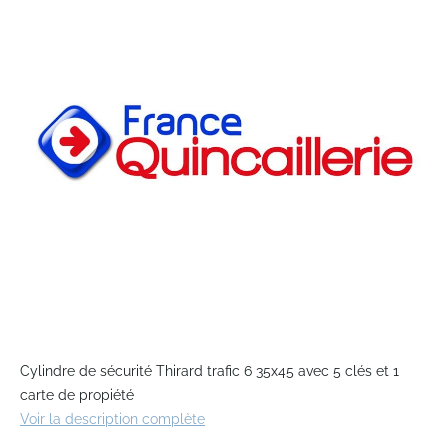
end
of
the
images
gallery
Skip
to
Cylindre de sécurité Thirard trafic 6 35x45 avec 5 clés et 1
the
carte de propiété
beginning
Voir la description complète
of