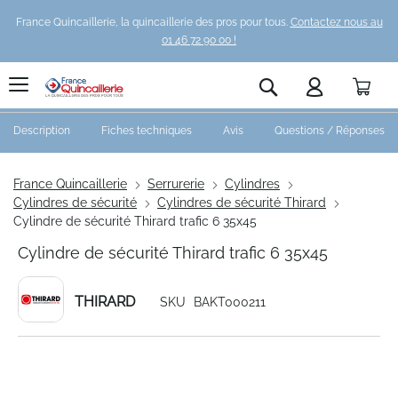
France Quincaillerie, la quincaillerie des pros pour tous.
Contactez nous au
01 46 72 90 00 !
Pani
Rechercher
Description
Fiches techniques
Avis
Questions / Réponses
France Quincaillerie
Serrurerie
Cylindres
Cylindres de sécurité
Cylindres de sécurité Thirard
Cylindre de sécurité Thirard trafic 6 35x45
Cylindre de sécurité Thirard trafic 6 35x45
THIRARD
SKU
BAKT000211
Skip
to
the