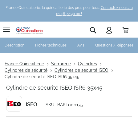
France Quincaillerie, la quincaillerie des pros pour tous.
Contactez nous au
01 46 72 90 00 !
Pani
Rechercher
Description
Fiches techniques
Avis
Questions / Réponses
France Quincaillerie
Serrurerie
Cylindres
Cylindres de sécurité
Cylindres de sécurité ISEO
Cylindre de sécurité ISEO ISR6 35x45
Cylindre de sécurité ISEO ISR6 35x45
ISEO
SKU
BAKT000175
Skip
to
the