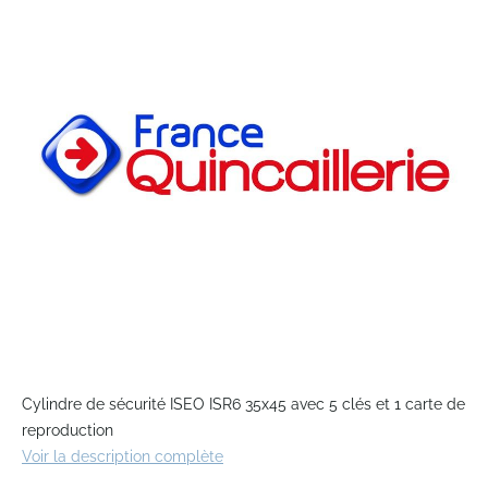
end
of
the
images
gallery
Skip
to
Cylindre de sécurité ISEO ISR6 35x45 avec 5 clés et 1 carte de
the
reproduction
beginning
Voir la description complète
of