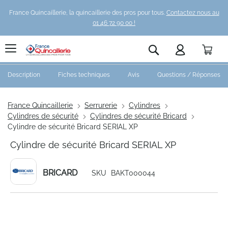
France Quincaillerie, la quincaillerie des pros pour tous.
Contactez nous au
01 46 72 90 00 !
Pani
Rechercher
Description
Fiches techniques
Avis
Questions / Réponses
France Quincaillerie
Serrurerie
Cylindres
Cylindres de sécurité
Cylindres de sécurité Bricard
Cylindre de sécurité Bricard SERIAL XP
Cylindre de sécurité Bricard SERIAL XP
BRICARD
SKU
BAKT000044
Skip
to
the