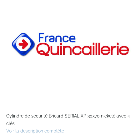
end
of
the
images
gallery
Skip
to
Cylindre de sécurité Bricard SERIAL XP 30x70 nickelé avec 4
the
clés
beginning
Voir la description complète
of