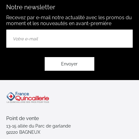
Notre newsletter
Recevez par e-mail notre actualité avec les promos du
moment et les nouveautés en avant-première
Inscription
à
notre
lettre
d’information
:
Envoyer
Point de vente
13-15 allée du Parc de garlande
92220 BAGNEUX