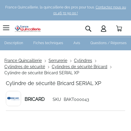
France Quincaillerie, la quincaillerie des pros pour tous.
Contactez nous au
01 46 72 90 00 !
Pani
Rechercher
Description
Fiches techniques
Avis
Questions / Réponses
France Quincaillerie
Serrurerie
Cylindres
Cylindres de sécurité
Cylindres de sécurité Bricard
Cylindre de sécurité Bricard SERIAL XP
Cylindre de sécurité Bricard SERIAL XP
BRICARD
SKU
BAKT000043
Skip
to
the