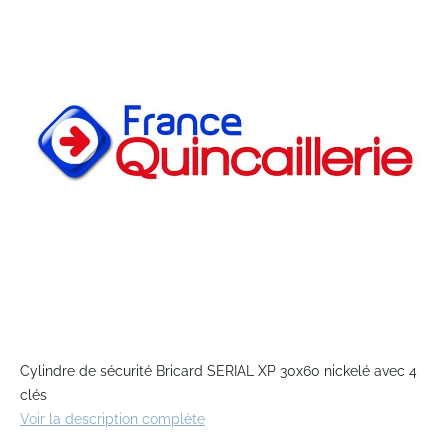
end
of
the
images
gallery
Skip
to
Cylindre de sécurité Bricard SERIAL XP 30x60 nickelé avec 4
the
clés
beginning
Voir la description complète
of