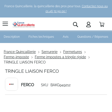
France Quincaillerie, la quincaillerie des pros pour tous.
Contactez nous au
01 46 72 90 00 !
Pani
Rechercher
Description
Fiches techniques
Avis
Questions / Réponses
France Quincaillerie
Serrurerie
Fermetures
Ferme-imposte
Ferme impostes a tringle rigide
TRINGLE LIAISON FERCO
TRINGLE LIAISON FERCO
FERCO
SKU
BAKG949212
Skip
to
the