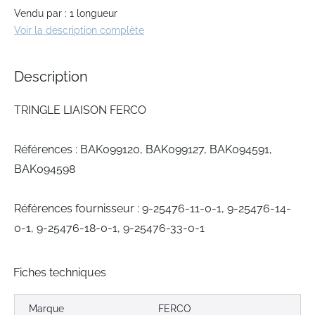
the
Vendu par : 1 longueur
images
gallery
Voir la description complète
Description
TRINGLE LIAISON FERCO
Références : BAK099120, BAK099127, BAK094591,
BAK094598
Références fournisseur : 9-25476-11-0-1, 9-25476-14-
0-1, 9-25476-18-0-1, 9-25476-33-0-1
Fiches techniques
Marque
FERCO