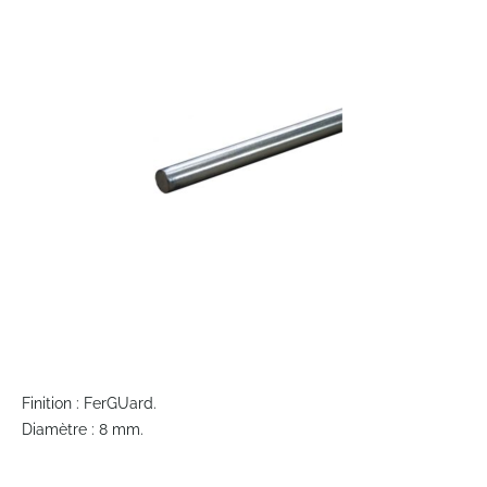
end
of
the
images
gallery
Skip
to
Finition : FerGUard.
the
Diamètre : 8 mm.
beginning
of