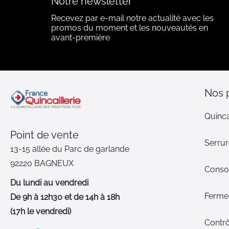
Notre newsletter
Recevez par e-mail notre actualité avec les
promos du moment et les nouveautés en
avant-première
Nos 
Quinca
Point de vente
Serrur
13-15 allée du Parc de garlande
92220 BAGNEUX
Cons
Du lundi au vendredi
Ferme-
De 9h à 12h30 et de 14h à 18h
(17h le vendredi)
Contrô