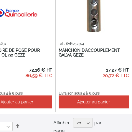
1631
réf : BAK052304
IRE DE POSE POUR
MANCHON D'ACCOUPLEMENT
E OL 90 GEZE
GALVA GEZE
72,16 €
17,27 €
86,59 €
20,72 €
ous 4 à 5 jours
Livraison sous 4 à 5 jours
Ajouter au panier
Ajouter au panier
Afficher
par
Par
page