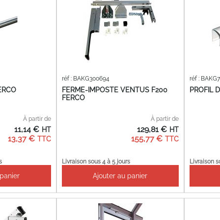
réf : BAKG300694
réf : BAKG
FERCO
FERME-IMPOSTE VENTUS F200
PROFIL 
FERCO
À partir de
À partir de
11,14 €
129,81 €
13,37 €
155,77 €
s
Livraison sous 4 à 5 jours
Livraison s
 panier
Ajouter au panier