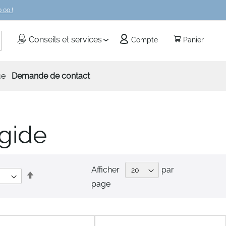
 00 !
echercher
Conseils et services
Compte
Panier
ue
Demande de contact
igide
Afficher
par
Par
page
ordre
décroissant