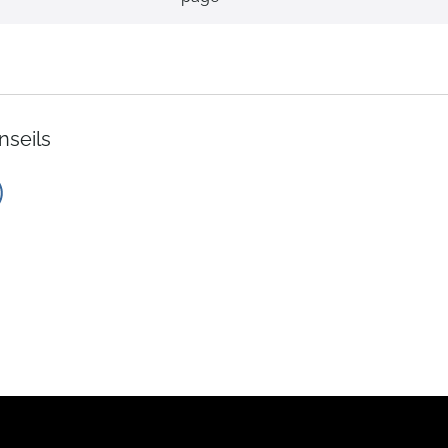
ordre
décroissant
nseils