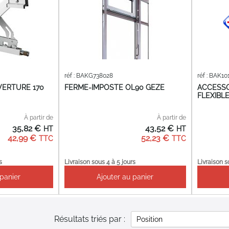
réf : BAKG738028
réf : BAK10
VERTURE 170
FERME-IMPOSTE OL90 GEZE
ACCESSO
FLEXIBL
À partir de
À partir de
35,82 €
43,52 €
42,99 €
52,23 €
s
Livraison sous 4 à 5 jours
Livraison s
 panier
Ajouter au panier
Résultats triés par :