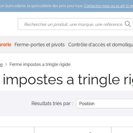
ce Quincaillerie, la quincaillerie des pros pour tous.
Contactez nous au 01 46 72 90
R
Rechercher
rerie
Ferme-portes et pivots
Contrôle d'accès et domotiq
te
Ferme impostes a tringle rigide
impostes a tringle r
Résultats triés par :