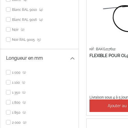
items
Blanc RAL 9010
4
items
Blanc RAL 9016
4
items
Noir
2
items
Noir RAL 9005
5
réf : BAKG217612
FLEXIBLE POUR OL
Longueur en mm
item
1 000
1
item
1 100
1
item
1 350
1
Livraison sous 4 à 5 jour
item
1 800
1
Ajouter au
item
1 850
1
items
2 000
2