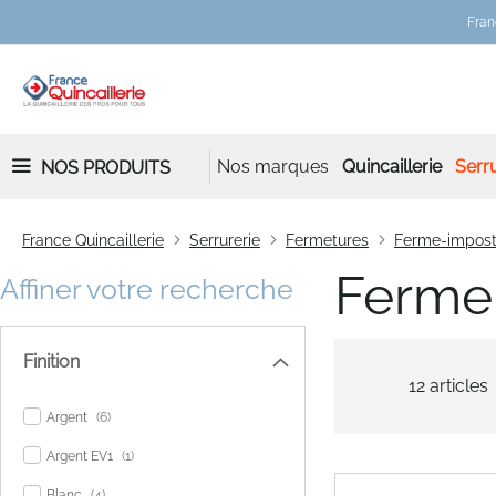
Fran
Nos marques
Quincaillerie
Serru
NOS PRODUITS
France Quincaillerie
Serrurerie
Fermetures
Ferme-impos
Ferme 
Affiner votre recherche
Finition
12
articles
items
Argent
6
item
Argent EV1
1
items
Blanc
4