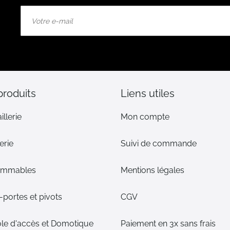
Inscription
à
notre
lettre
d’information
:
produits
Liens utiles
illerie
Mon compte
erie
Suivi de commande
ommables
Mentions légales
portes et pivots
CGV
le d'accès et Domotique
Paiement en 3x sans frais