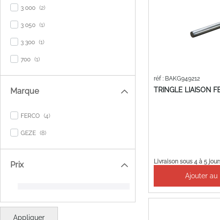
items
3 000
2
item
3 050
1
item
3 300
1
item
700
1
réf : BAKG949212
TRINGLE LIAISON 
Marque
items
FERCO
4
items
GEZE
8
Livraison sous 4 à 5 jour
Prix
Ajouter au
Appliquer