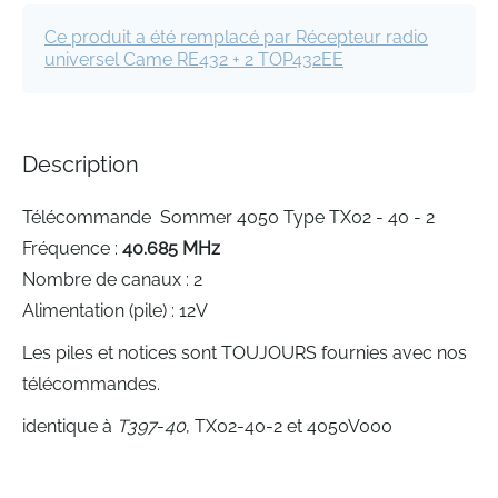
the
images
Ce produit a été remplacé par Récepteur radio
gallery
universel Came RE432 + 2 TOP432EE
Description
Télécommande Sommer 4050 Type TX02 - 40 - 2
Fréquence :
40.685 MHz
Nombre de canaux : 2
Alimentation (pile) : 12V
Les piles et notices sont TOUJOURS fournies avec nos
télécommandes.
identique à
T397
-
40
, TX02-40-2 et 4050V000