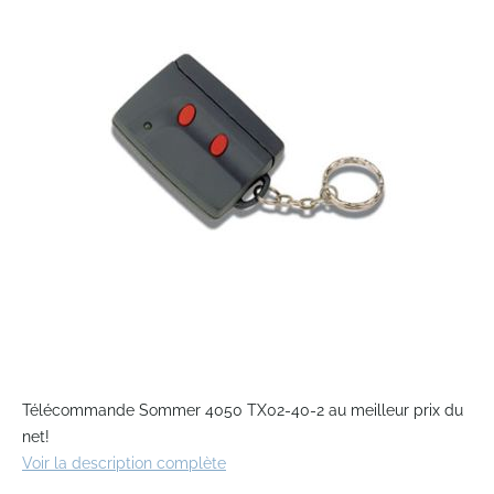
end
of
the
images
gallery
Skip
to
Télécommande Sommer 4050 TX02-40-2 au meilleur prix du
the
net!
beginning
Voir la description complète
of