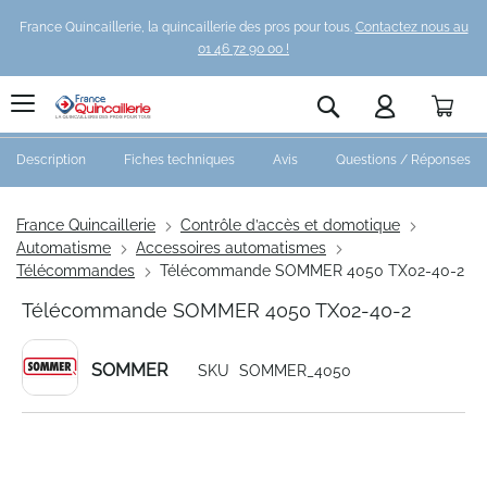
France Quincaillerie, la quincaillerie des pros pour tous.
Contactez nous au
01 46 72 90 00 !
Pani
Rechercher
Description
Fiches techniques
Avis
Questions / Réponses
France Quincaillerie
Contrôle d’accès et domotique
Automatisme
Accessoires automatismes
Télécommandes
Télécommande SOMMER 4050 TX02-40-2
Télécommande SOMMER 4050 TX02-40-2
SOMMER
SKU
SOMMER_4050
Skip
to
the