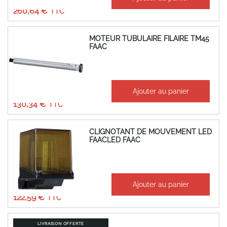
217,20 €
260,64 €
MOTEUR TUBULAIRE FILAIRE TM45
FAAC
À partir de
Ajouter au panier
108,62 €
130,34 €
CLIGNOTANT DE MOUVEMENT LED
FAACLED FAAC
À partir de
Ajouter au panier
102,16 €
122,59 €
LIVRAISON OFFERTE