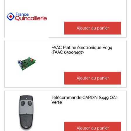
884,01 €
Ajouter au panier
1 060,81 €
FAAC Platine électronique E034
(FAAC 63003497)
226,15 €
Ajouter au panier
271,38 €
Télécommande CARDIN S449 QZ2
Verte
47,25 €
Ajouter au panier