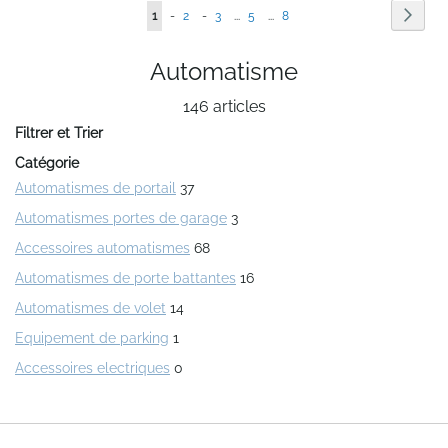
Page
Page
Suiva
Vous
Page
Page
Page
1
-
2
-
3
...
5
...
8
lisez
Automatisme
actuellement
146
articles
la
Filtrer et Trier
page
Catégorie
Automatismes de portail
37
Automatismes portes de garage
3
Accessoires automatismes
68
Automatismes de porte battantes
16
Automatismes de volet
14
Equipement de parking
1
Accessoires electriques
0