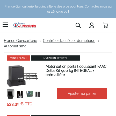
France Quincaillerie, la quincaillerie des pros pour tous.
Contactez nous au
01 46 72 90 00 !
Pani
Rechercher
France Quincaillerie
Contrôle d’accès et domotique
Automatisme
VENTE FLASH
LIVRAISON OFFERTE
Motorisation portail coulissant FAAC
Delta Kit 900 kg INTEGRAL +
crémaillère
1 678,91 €
Ajouter au panier
Prix
444,43 €
Spécial
533,32 €