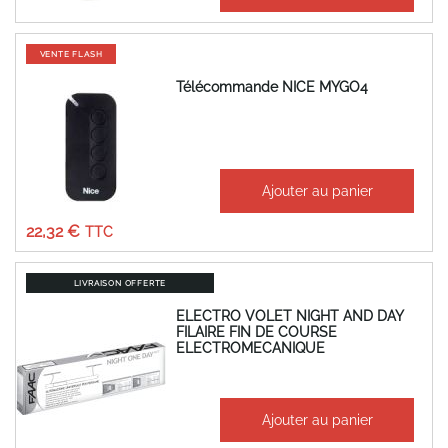
56,70 €
VENTE FLASH
Télécommande NICE MYGO4
28,72 €
Ajouter au panier
Prix
18,60 €
Spécial
22,32 €
LIVRAISON OFFERTE
ELECTRO VOLET NIGHT AND DAY
FILAIRE FIN DE COURSE
ELECTROMECANIQUE
À partir de
Ajouter au panier
1 538,35 €
1 846,02 €