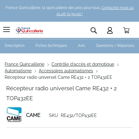
France Quincaillerie, la quincaillerie des pros pour tous.
Contactez nous au
01 46 72 90 00 !
Pani
Rechercher
Description
Fiches techniques
Avis
Questions / Réponses
France Quincaillerie
Contrôle d’accès et domotique
Automatisme
Accessoires automatismes
Récepteur radio universel Came RE432 + 2 TOP432EE
Récepteur radio universel Came RE432 + 2
TOP432EE
CAME
SKU
RE432/TOP432EE
Skip
to