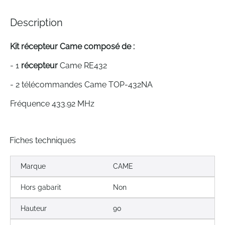
of
the
Description
images
gallery
Kit récepteur Came composé de :
- 1
récepteur
Came RE432
- 2 télécommandes Came TOP-432NA
Fréquence 433.92 MHz
Fiches techniques
Marque
CAME
Hors gabarit
Non
Hauteur
90