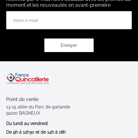
moment et les nouveautés en avant-première
Inscription
à
notre
lettre
d’information
:
Envoyer
Point de vente
13-15 allée du Parc de garlande
92220 BAGNEUX
Du lundi au vendredi
De 9h à 12h30 et de 14h à 18h