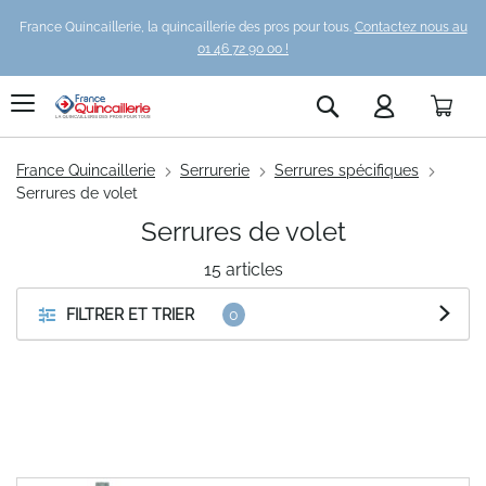
France Quincaillerie, la quincaillerie des pros pour tous.
Contactez nous au
01 46 72 90 00 !
Pani
Rechercher
France Quincaillerie
Serrurerie
Serrures spécifiques
Serrures de volet
Serrures de volet
15
articles
FILTRER ET TRIER