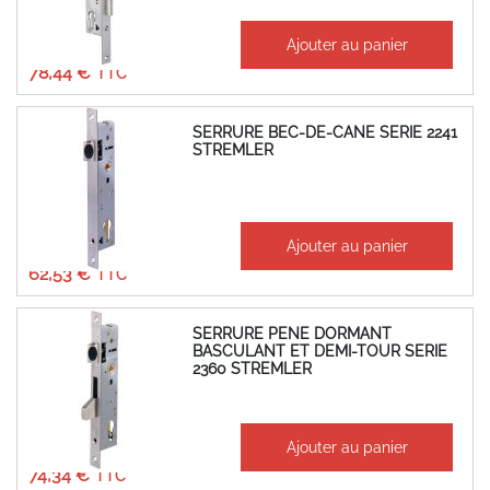
À partir de
Ajouter au panier
65,37 €
78,44 €
SERRURE BEC-DE-CANE SERIE 2241
STREMLER
À partir de
Ajouter au panier
52,11 €
62,53 €
SERRURE PENE DORMANT
BASCULANT ET DEMI-TOUR SERIE
2360 STREMLER
À partir de
Ajouter au panier
61,95 €
74,34 €