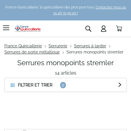
France Quincaillerie, la quincaillerie des pros pour tous.
Contactez nous au
01 46 72 90 00 !
Pani
Rechercher
France Quincaillerie
Serrurerie
Serrures à larder
Serrures de porte métallique
Serrures monopoints stremler
Serrures monopoints stremler
14
articles
FILTRER ET TRIER