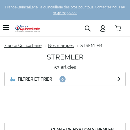
France Quincaillerie, la quincaillerie des pros pour tous.
Contactez nous au
01 46 72 90 00 !
Pani
Rechercher
France Quincaillerie
Nos marques
STREMLER
STREMLER
53
articles
FILTRER ET TRIER
CLAME DE FIXATION STREMLER