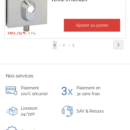
À partir de
Ajouter au panier
150,66 €
180,79 €
Page
Page
Suiva
Vous
Page
Page
1
-
2
-
3
lisez
actuellement
la
Nos services
page
Paiement
Paiement en
100% sécurisé
3x sans frais
Livraison
SAV & Retours
24/72H