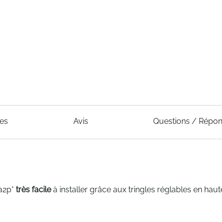
ues
Avis
Questions / Répo
 a2p*
très facile
à installer grâce aux tringles réglables en hau