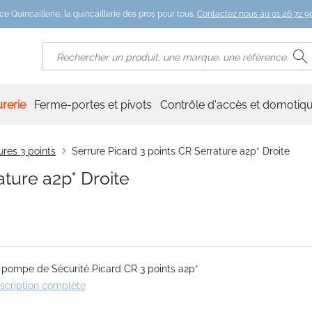
ce Quincaillerie, la quincaillerie des pros pour tous.
Contactez nous au 01 46 72 90
R
Rechercher
rerie
Ferme-portes et pivots
Contrôle d'accès et domotiq
ures 3 points
Serrure Picard 3 points CR Serrature a2p* Droite
ature a2p* Droite
 pompe de Sécurité Picard CR 3 points a2p*
escription complète