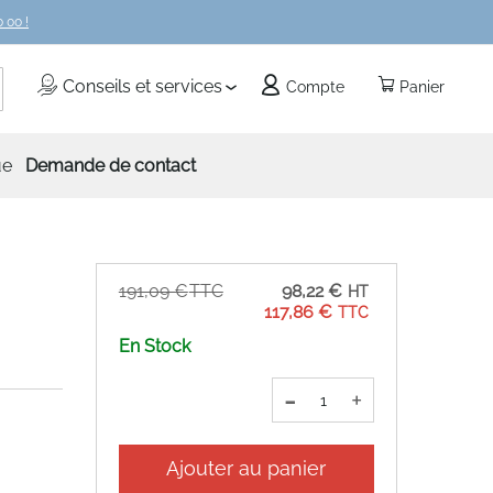
 00 !
echercher
Conseils et services
Compte
Panier
ue
Demande de contact
Prix
191,09 €
98,22 €
Spécial
117,86 €
En Stock
-
+
Ajouter au panier