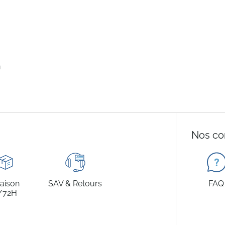
n
Nos co
raison
SAV & Retours
FAQ
/72H