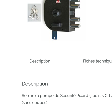
of
the
images
gallery
Skip
to
Description
Fiches techniq
the
beginning
of
the
Description
images
gallery
Serrure à pompe de Sécurité Picard 3 points CR
(sans coupes)