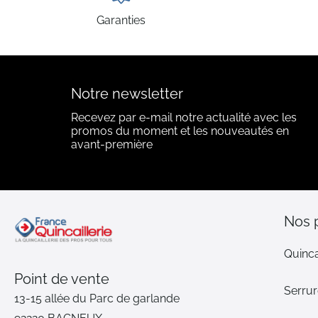
Garanties
Notre newsletter
Recevez par e-mail notre actualité avec les
promos du moment et les nouveautés en
avant-première
Nos 
Quinca
Point de vente
Serrur
13-15 allée du Parc de garlande