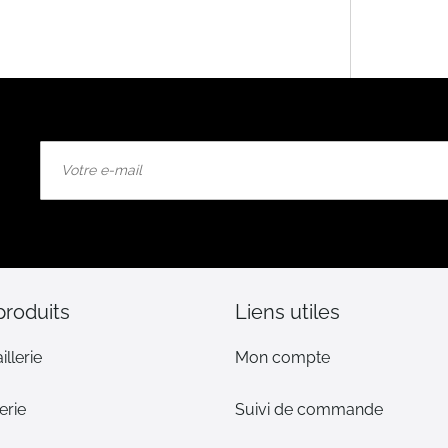
Inscription
à
notre
lettre
d’information
:
produits
Liens utiles
illerie
Mon compte
erie
Suivi de commande