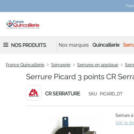
Fran
Nos marques
Quincaillerie
Serru
NOS PRODUITS
France Quincaillerie
Serrurerie
Serrures en applique
Serr
Serrure Picard 3 points CR Serr
CR SERRATURE
SKU
PICARD_DT
Skip
Serrure à
to
Voir la d
the
end