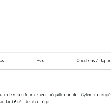
ues
Avis
Questions / Répo
rrure de milieu fournie avec béquille double - Cylindre europ
andard 64A - Joint en liège