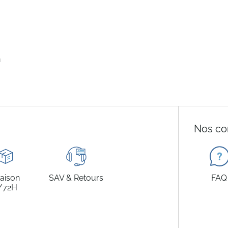
n
Nos co
raison
SAV & Retours
FAQ
/72H