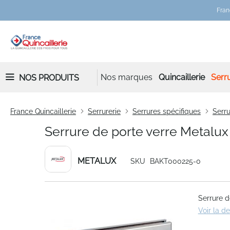
Fran
Nos marques
Quincaillerie
Serru
NOS PRODUITS
France Quincaillerie
Serrurerie
Serrures spécifiques
Serru
Serrure de porte verre Metalux
METALUX
SKU
BAKT000225-0
Skip
Serrure d
to
Voir la d
the
end