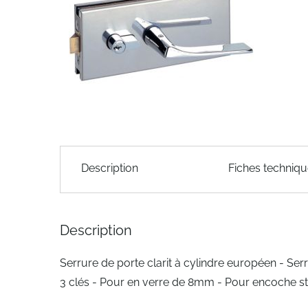
of
the
images
gallery
Skip
to
Description
Fiches techniq
the
beginning
of
the
Description
images
gallery
Serrure de porte clarit à cylindre européen - Se
3 clés - Pour en verre de 8mm - Pour encoche st