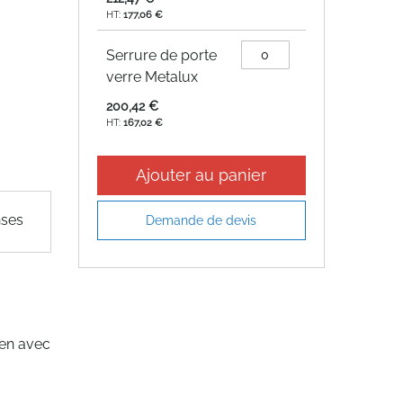
177,06 €
Serrure de porte
verre Metalux
200,42 €
167,02 €
Ajouter au panier
nses
Demande de devis
éen avec