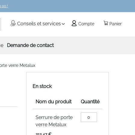
 00 !
echercher
Conseils et services
Compte
Panier
ue
Demande de contact
orte verre Metalux
En stock
Nom du produit
Quantité
Articles
Serrure de porte
du
verre Metalux
produit
groupé
212,47 €