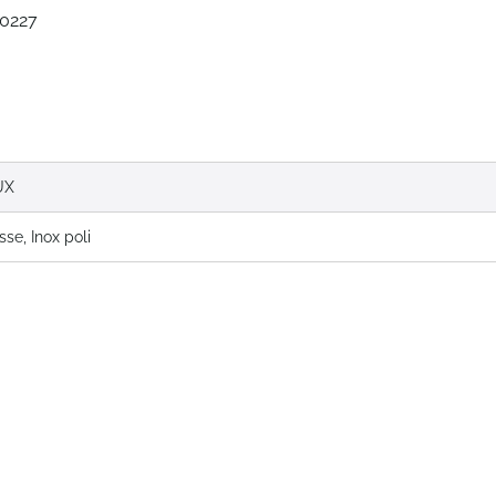
0227
UX
sse, Inox poli