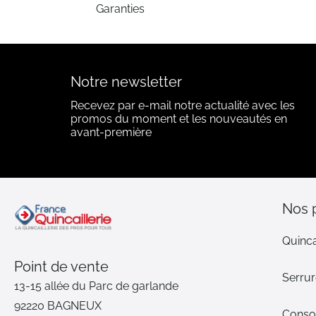
Garanties
Notre newsletter
Recevez par e-mail notre actualité avec les
promos du moment et les nouveautés en
avant-première
Nos 
Quinca
Point de vente
Serrur
13-15 allée du Parc de garlande
92220 BAGNEUX
Cons