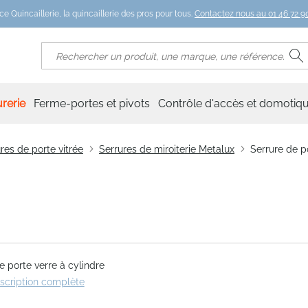
ce Quincaillerie, la quincaillerie des pros pour tous.
Contactez nous au 01 46 72 90
R
Rechercher
rerie
Ferme-portes et pivots
Contrôle d'accès et domotiq
res de porte vitrée
Serrures de miroiterie Metalux
Serrure de p
e porte verre à cylindre
escription complète