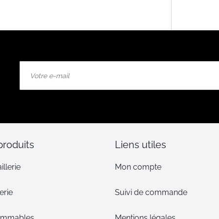
Inscription
à
notre
lettre
d’information
:
produits
Liens utiles
illerie
Mon compte
erie
Suivi de commande
ommables
Mentions légales