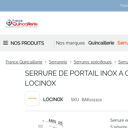
Fran
Nos marques
Quincaillerie
Serru
NOS PRODUITS
France Quincaillerie
Serrurerie
Serrures spécifiques
Serru
SERRURE DE PORTAIL INOX A
LOCINOX
LOCINOX
SKU
BAK011102
Skip
Serrure e
to
S'adapte 
the