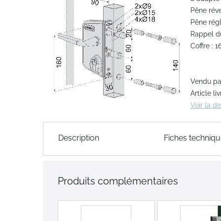
Pêne rév
end
Pêne régl
of
Rappel du
the
Coffre : 
images
gallery
Vendu par
Article l
Voir la d
Skip
to
Description
Fiches techniq
the
beginning
of
the
Produits complémentaires
images
gallery