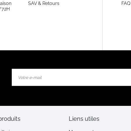
raison
SAV & Retours
FAQ
/72H
Inscription
à
notre
lettre
d’information
:
produits
Liens utiles