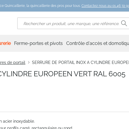
ce Quincaillerie, la quincaillerie des pros pour tous.
Contactez nous au 01 46 72 90
R
Rechercher
rerie
Ferme-portes et pivots
Contrôle d'accès et domotiq
res de portail
SERRURE DE PORTAIL INOX A CYLINDRE EUROPE
 CYLINDRE EUROPEEN VERT RAL 6005
n acier inoxydable.
sur profils carré, rectangulaire ou rond.