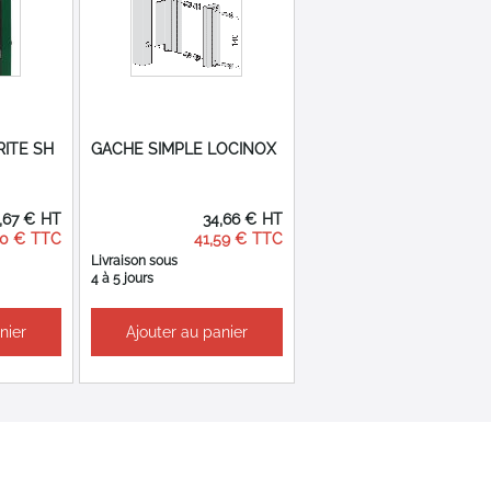
ITE SH
GACHE SIMPLE LOCINOX
,67 €
34,66 €
00 €
41,59 €
Livraison sous
4 à 5 jours
nier
Ajouter au panier