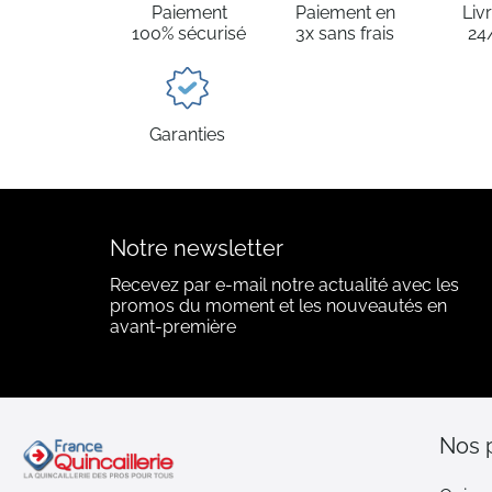
Paiement
Paiement en
Liv
100% sécurisé
3x sans frais
24
Garanties
Notre newsletter
Recevez par e-mail notre actualité avec les
promos du moment et les nouveautés en
avant-première
Nos 