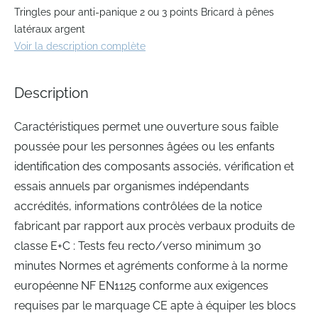
to
Tringles pour anti-panique 2 ou 3 points Bricard à pênes
the
latéraux argent
beginning
Voir la description complète
of
the
images
Description
gallery
Caractéristiques permet une ouverture sous faible
poussée pour les personnes âgées ou les enfants
identification des composants associés, vérification et
essais annuels par organismes indépendants
accrédités, informations contrôlées de la notice
fabricant par rapport aux procès verbaux produits de
classe E+C : Tests feu recto/verso minimum 30
minutes Normes et agréments conforme à la norme
européenne NF EN1125 conforme aux exigences
requises par le marquage CE apte à équiper les blocs