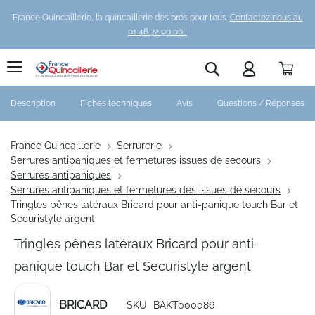
France Quincaillerie, la quincaillerie des pros pour tous.
Contactez nous au
01 46 72 90 00 !
Pani
Rechercher
Description
Fiches techniques
Avis
Questions / Réponses
France Quincaillerie
Serrurerie
Serrures antipaniques et fermetures issues de secours
Serrures antipaniques
Serrures antipaniques et fermetures des issues de secours
Tringles pênes latéraux Bricard pour anti-panique touch Bar et
Securistyle argent
Tringles pênes latéraux Bricard pour anti-
panique touch Bar et Securistyle argent
BRICARD
SKU
BAKT000086