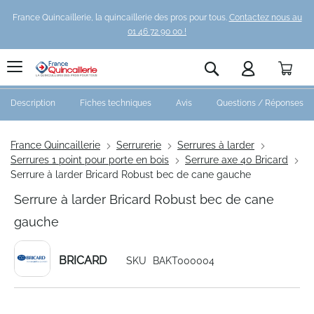
France Quincaillerie, la quincaillerie des pros pour tous.
Contactez nous au
01 46 72 90 00 !
Pani
Rechercher
Description
Fiches techniques
Avis
Questions / Réponses
France Quincaillerie
Serrurerie
Serrures à larder
Serrures 1 point pour porte en bois
Serrure axe 40 Bricard
Serrure à larder Bricard Robust bec de cane gauche
Serrure à larder Bricard Robust bec de cane
gauche
BRICARD
SKU
BAKT000004
Skip
to