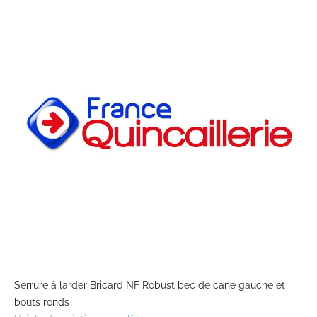
the
end
of
the
images
gallery
Skip
to
Serrure à larder Bricard NF Robust bec de cane gauche et
the
bouts ronds
beginning