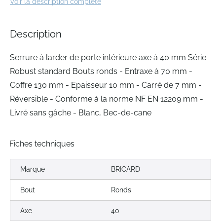
Voir la description complète
of
the
images
Description
gallery
Serrure à larder de porte intérieure axe à 40 mm Série
Robust standard Bouts ronds - Entraxe à 70 mm -
Coffre 130 mm - Epaisseur 10 mm - Carré de 7 mm -
Réversible - Conforme à la norme NF EN 12209 mm -
Livré sans gâche - Blanc, Bec-de-cane
Fiches techniques
Marque
BRICARD
Bout
Ronds
Axe
40