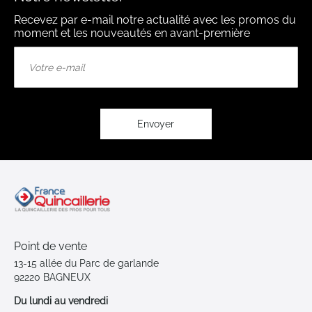
Recevez par e-mail notre actualité avec les promos du
moment et les nouveautés en avant-première
Inscription
à
notre
lettre
d’information
:
Envoyer
Point de vente
13-15 allée du Parc de garlande
92220 BAGNEUX
Du lundi au vendredi