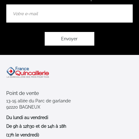
Inscription
à
notre
lettre
d’information
:
Envoyer
Point de vente
13-15 allée du Parc de garlande
92220 BAGNEUX
Du lundi au vendredi
De 9h à 12h30 et de 14h à 18h
(17h le vendredi)