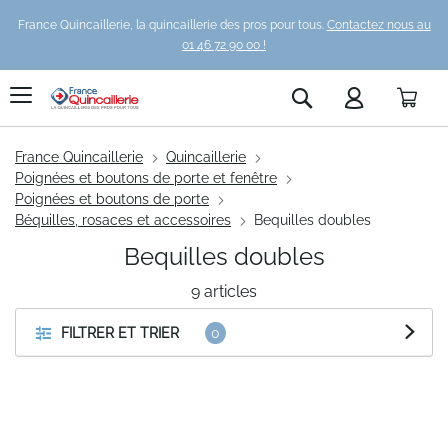
France Quincaillerie, la quincaillerie des pros pour tous.
Contactez nous au
01 46 72 90 00 !
Pani
Rechercher
France Quincaillerie
Quincaillerie
Poignées et boutons de porte et fenêtre
Poignées et boutons de porte
Béquilles, rosaces et accessoires
Bequilles doubles
Bequilles doubles
9
articles
FILTRER ET TRIER