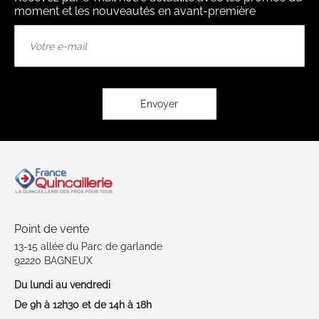
moment et les nouveautés en avant-première
Inscription
à
notre
lettre
d’information
:
Envoyer
Point de vente
13-15 allée du Parc de garlande
92220 BAGNEUX
Du lundi au vendredi
De 9h à 12h30 et de 14h à 18h