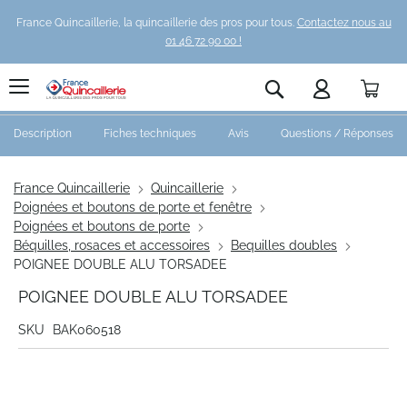
France Quincaillerie, la quincaillerie des pros pour tous.
Contactez nous au
01 46 72 90 00 !
Pani
Rechercher
Description
Fiches techniques
Avis
Questions / Réponses
France Quincaillerie
Quincaillerie
Poignées et boutons de porte et fenêtre
Poignées et boutons de porte
Béquilles, rosaces et accessoires
Bequilles doubles
POIGNEE DOUBLE ALU TORSADEE
POIGNEE DOUBLE ALU TORSADEE
SKU
BAK060518
Skip
to
the