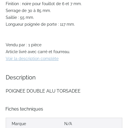
the
Finition : noire pour fouillot de 6 et 7 mm.
beginning
Serrage de 30 à 85 mm.
of
Saillie : 55 mm.
the
Longueur poignée de porte : 117 mm.
images
gallery
Vendu par : 1 pièce
Article livré avec carré et fourreau.
Voir la description complète
Description
POIGNEE DOUBLE ALU TORSADEE
Fiches techniques
Marque
N/A