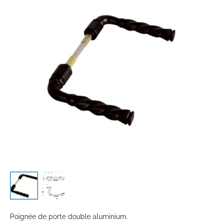
end
of
the
images
gallery
Skip
to
Poignée de porte double aluminium.